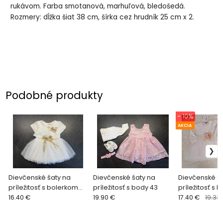
rukávom. Farba smotanová, marhuľová, bledošedá.
Rozmery: dĺžka šiat 38 cm, šírka cez hrudník 25 cm x 2.
Podobné produkty
- 10%
AKCIA
Dievčenské šaty na
Dievčenské šaty na
Dievčenské ša
príležitosť s bolerkom
príležitosť s body 43
príležitosť s 
a13
16.40 €
19.90 €
17.40 €
19.33