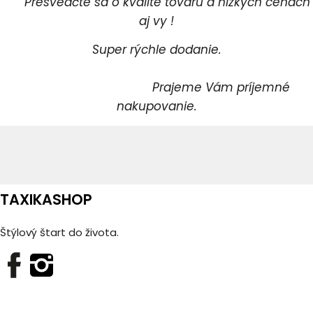
Presvedčte sa o kvalite tovaru a nízkych cenách
aj vy !
Super rýchle dodanie.
Prajeme Vám príjemné
nakupovanie.
TAXIKASHOP
Štýlový štart do života.