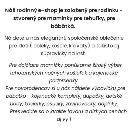
Náš rodinný e-shop je založený pre rodinku -
stvorený pre maminky pre tehuľky, pre
bábätká.
Nájdete u nás elegantné spoločenské oblečenie
pre deti ( obleky, košele, kravaty) a takisto aj
súpravičky na krst.
Pre dojčiace mamičky ponúkame široký výber
tehotenských nočných košieľok a kojenecké
podprsenky.
Pre novorodencov si u nás nájdete výbavičku pre
bábätko - kojenecké komplety, dupačky, detské
body, košieľky, osušky, zavinovačky, doplnky.
Presvedčte sa o kvalite tovaru a nízkych cenách
aj vy !