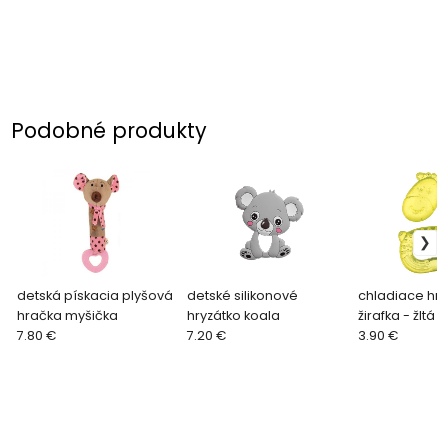
Podobné produkty
detská pískacia plyšová
detské silikonové
chladiace hry
hračka myšička
hryzátko koala
žirafka - žltá
7.80 €
7.20 €
3.90 €