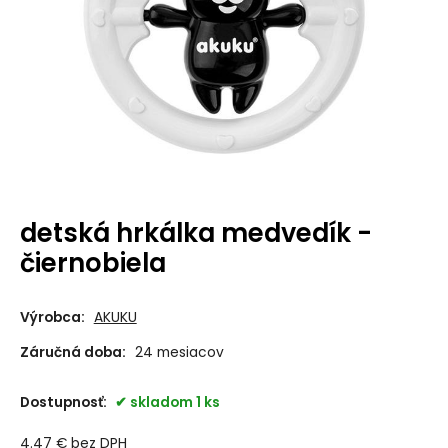
detská hrkálka medvedík -
čiernobiela
Výrobca:
AKUKU
Záručná doba:
24 mesiacov
Dostupnosť:
skladom 1 ks
4.47
€
bez DPH