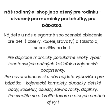
Náš rodinný e-shop je založený pre rodinku -
stvorený pre maminky pre tehuľky, pre
bábätká.
Nájdete u nás elegantné spoločenské oblečenie
pre deti ( obleky, košele, kravaty) a takisto aj
súpravičky na krst.
Pre dojčiace mamičky ponúkame široký výber
tehotenských nočných košieľok a kojenecké
podprsenky.
Pre novorodencov si u nás nájdete výbavičku pre
bábätko - kojenecké komplety, dupačky, detské
body, košieľky, osušky, zavinovačky, doplnky.
Presvedčte sa o kvalite tovaru a nízkych cenách
aj vy !