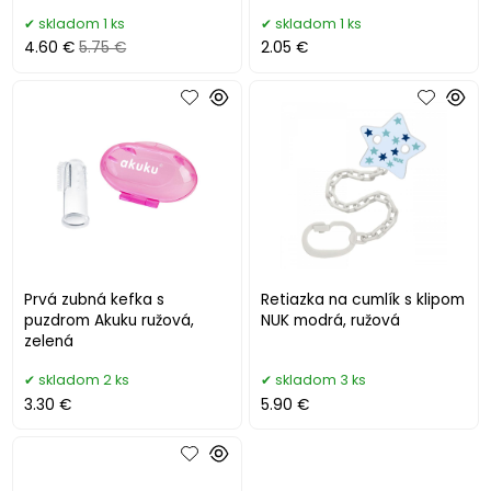
skladom 1 ks
skladom 1 ks
4.60 €
5.75 €
2.05 €
Prvá zubná kefka s
Retiazka na cumlík s klipom
puzdrom Akuku ružová,
NUK modrá, ružová
zelená
skladom 2 ks
skladom 3 ks
3.30 €
5.90 €