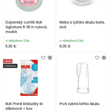
Dojčenský cumlík NUK
Miska a lyžička Akuku biela,
Signature 6-18 m ružová,
sivá
modrá
skladom 2 ks
skladom 2 ks
5.30 €
6.05 €
- 20%
VÝPREDAJ
NUK Prsné klobúčiky M
Prvá zubná kefka Akuku
silikónové + box