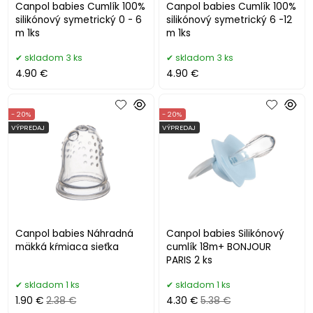
Canpol babies Cumlík 100%
Canpol babies Cumlík 100%
silikónový symetrický 0 - 6
silikónový symetrický 6 -12
m 1ks
m 1ks
skladom 3 ks
skladom 3 ks
4.90 €
4.90 €
- 20%
- 20%
VÝPREDAJ
VÝPREDAJ
Canpol babies Náhradná
Canpol babies Silikónový
mäkká kŕmiaca sieťka
cumlík 18m+ BONJOUR
PARIS 2 ks
skladom 1 ks
skladom 1 ks
1.90 €
2.38 €
4.30 €
5.38 €