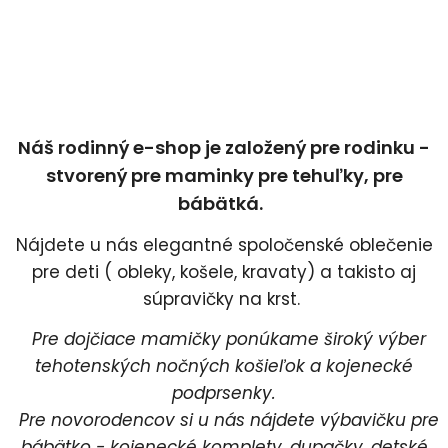
Náš rodinný e-shop je založený pre rodinku -
stvorený pre maminky pre tehuľky, pre
bábätká.
Nájdete u nás elegantné spoločenské oblečenie
pre deti ( obleky, košele, kravaty) a takisto aj
súpravičky na krst.
Pre dojčiace mamičky ponúkame široký výber
tehotenských nočných košieľok a kojenecké
podprsenky.
Pre novorodencov si u nás nájdete výbavičku pre
bábätko - kojenecké komplety, dupačky, detské