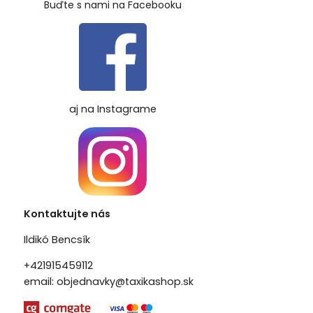
Buďte s nami na Facebooku
aj na Instagrame
Kontaktujte nás
Ildikó Bencsík
+421915459112
email:
objednavky@taxikashop.sk