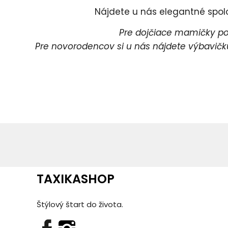
Nájdete u nás elegantné spoloč
Pre dojčiace mamičky pon
Pre novorodencov si u nás nájdete výbavičku 
Pr
P
TAXIKASHOP
Štýlový štart do života.