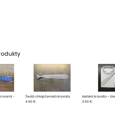
rodukty
orovaná -
Šedá chlapčenská kravata
detská kravata – b
4.60 €
3.50 €