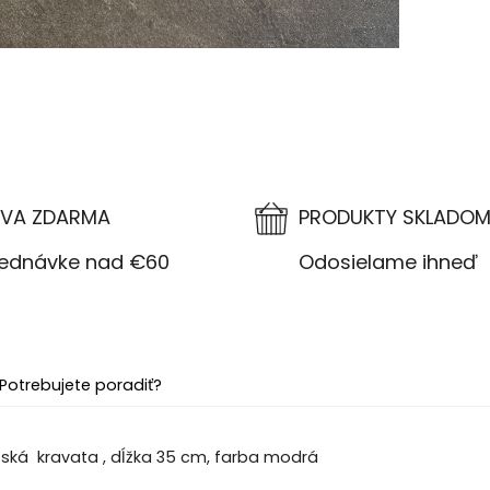
VA ZDARMA
PRODUKTY SKLADO
návke nad €60
Odosielame ihneď
Potrebujete poradiť?
ská kravata , dĺžka 35 cm, farba modrá