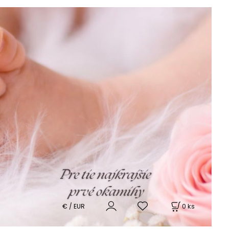
0
ks
€ / EUR