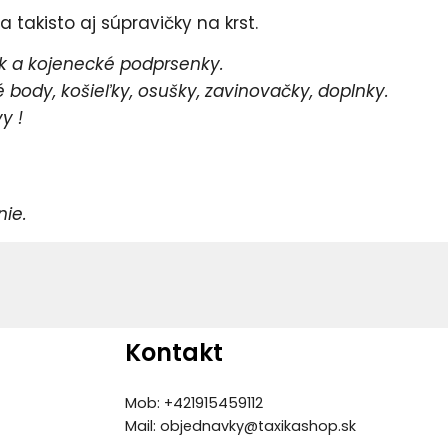
 takisto aj súpravičky na krst.
 a kojenecké podprsenky.
body, košieľky, osušky, zavinovačky, doplnky.
y !
e.
Kontakt
Mob: +421915459112
Mail:
objednavky@taxikashop.sk