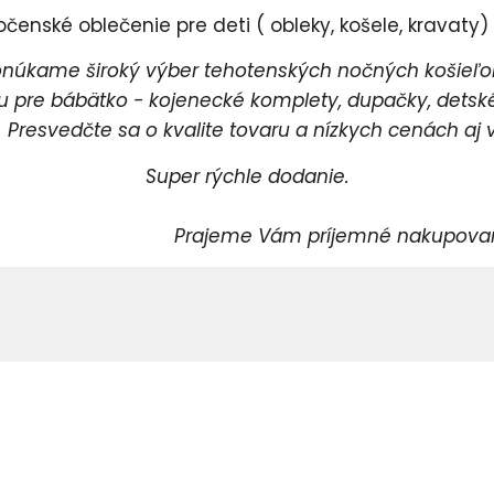
enské oblečenie pre deti ( obleky, košele, kravaty) a
úkame široký výber tehotenských nočných košieľok
pre bábätko - kojenecké komplety, dupačky, detské 
esvedčte sa o kvalite tovaru a nízkych cenách aj v
Super rýchle dodanie.
rajeme Vám príjemné nakupovani