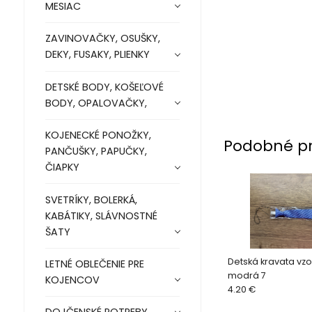
MESIAC
ZAVINOVAČKY, OSUŠKY,
DEKY, FUSAKY, PLIENKY
DETSKÉ BODY, KOŠEĽOVÉ
BODY, OPALOVAČKY,
KOJENECKÉ PONOŽKY,
Podobné p
PANČUŠKY, PAPUČKY,
ČIAPKY
SVETRÍKY, BOLERKÁ,
KABÁTIKY, SLÁVNOSTNÉ
ŠATY
Detská kravata vz
LETNÉ OBLEČENIE PRE
modrá 7
KOJENCOV
4.20 €