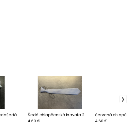
ledošedá
Šedá chlapčenská kravata 2
červená chlapčenská
4.60 €
4.60 €