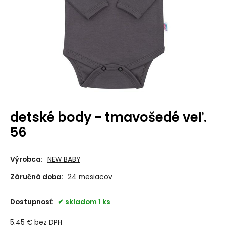
detské body - tmavošedé veľ.
56
Výrobca:
NEW BABY
Záručná doba:
24 mesiacov
Dostupnosť:
skladom 1 ks
5.45
€
bez DPH