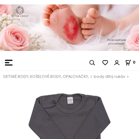
0
DETSKÉ BODY, KOŠEĽOVÉ BODY, OPALOVAČKY,
body dlhý rukáv