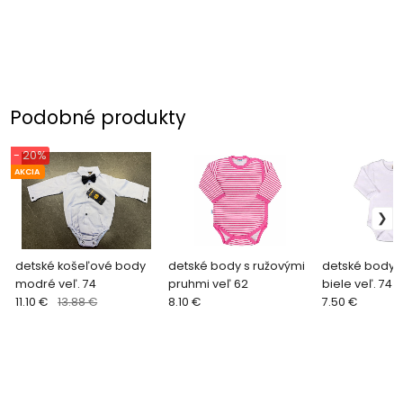
Podobné produkty
- 20%
AKCIA
detské košeľové body
detské body s ružovými
detské body 
modré veľ. 74
pruhmi veľ 62
biele veľ. 74
11.10 €
13.88 €
8.10 €
7.50 €