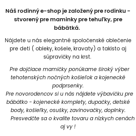
Náš rodinný e-shop je založený pre rodinku -
stvorený pre maminky pre tehuľky, pre
bábätká.
Nájdete u nás elegantné spoločenské oblečenie
pre deti ( obleky, košele, kravaty) a takisto aj
súpravičky na krst.
Pre dojčiace mamičky ponúkame široký výber
tehotenských nočných košieľok a kojenecké
podprsenky.
Pre novorodencov si u nás nájdete výbavičku pre
bábätko - kojenecké komplety, dupačky, detské
body, košieľky, osušky, zavinovačky, doplnky.
Presvedčte sa o kvalite tovaru a nízkych cenách
aj vy !