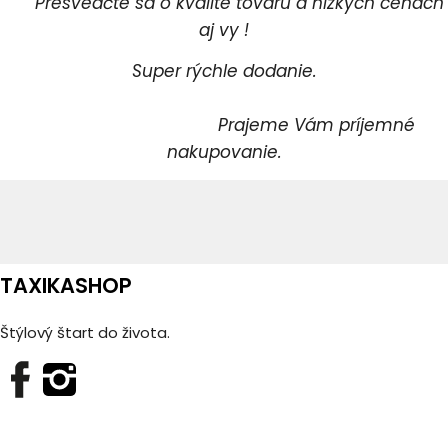
Presvedčte sa o kvalite tovaru a nízkych cenách
aj vy !
Super rýchle dodanie.
Prajeme Vám príjemné
nakupovanie.
TAXIKASHOP
Štýlový štart do života.