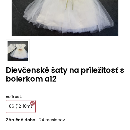
Dievčenské šaty na príležitosť s
bolerkom a12
veľkosť
:
86 (12-18m)
Záručná doba:
24 mesiacov