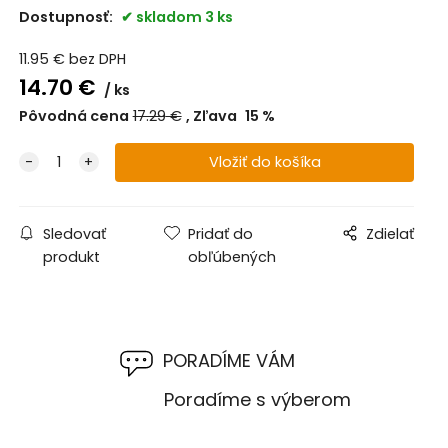
Dostupnosť:
skladom 3 ks
11.95
€
bez DPH
14.70
€
ks
Pôvodná cena
17.29
€
Zľava
15
%
Sledovať
Pridať do
Zdielať
produkt
obľúbených
PORADÍME VÁM
M
Poradíme s výberom