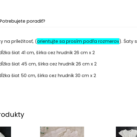
Potrebujete poradiť?
 na príležitosť, (
orientujte sa prosím podľa rozmerov
). Šaty
ĺžka šiat 41 cm, šírka cez hrudník 26 cm x 2
dĺžka šiat 45 cm, šírka cez hrudník 26 cm x 2
ĺžka šiat 50 cm, šírka cez hrudník 30 cm x 2
rodukty