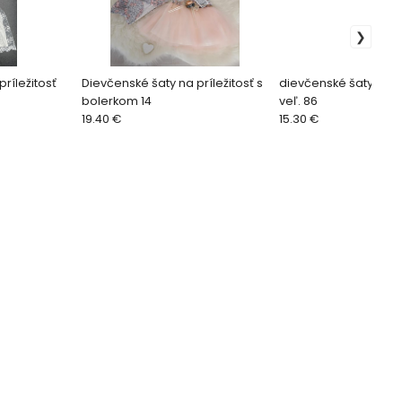
ríležitosť
Dievčenské šaty na príležitosť s
dievčenské šaty na pr
bolerkom 14
veľ. 86
19.40 €
15.30 €