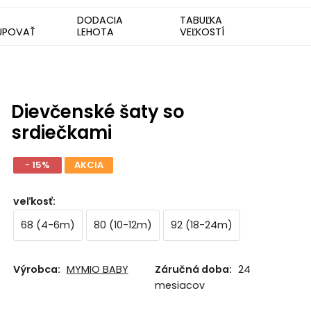
DODACIA
TABUĽKA
UPOVAŤ
LEHOTA
VEĽKOSTÍ
Dievčenské šaty so
srdiečkami
- 15%
AKCIA
veľkosť
:
68 (4-6m)
80 (10-12m)
92 (18-24m)
Výrobca:
MYMIO BABY
Záručná doba:
24
mesiacov