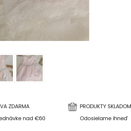
VA ZDARMA
PRODUKTY SKLADO
návke nad €60
Odosielame ihneď