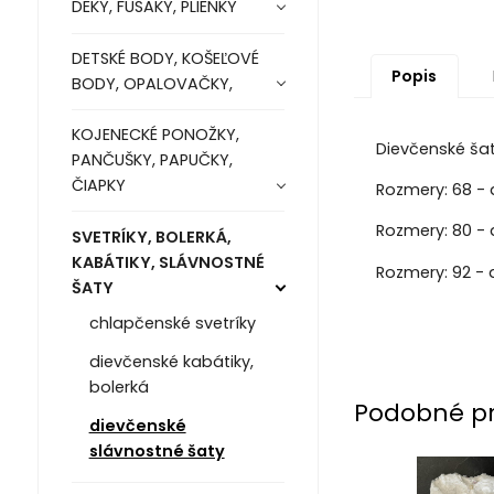
DEKY, FUSAKY, PLIENKY
DETSKÉ BODY, KOŠEĽOVÉ
Popis
BODY, OPALOVAČKY,
KOJENECKÉ PONOŽKY,
Dievčenské šaty
PANČUŠKY, PAPUČKY,
ČIAPKY
Rozmery: 68 - d
Rozmery: 80 - 
SVETRÍKY, BOLERKÁ,
KABÁTIKY, SLÁVNOSTNÉ
Rozmery: 92 - d
ŠATY
chlapčenské svetríky
dievčenské kabátiky,
bolerká
Podobné p
dievčenské
slávnostné šaty