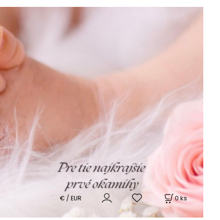
0
ks
€ / EUR