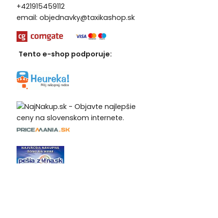
+421915459112
email:
objednavky@taxikashop.sk
Tento e-shop podporuje: