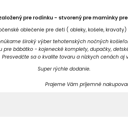
založený pre rodinku - stvorený pre maminky pr
enské oblečenie pre deti ( obleky, košele, kravaty) a
úkame široký výber tehotenských nočných košieľok
pre bábätko - kojenecké komplety, dupačky, detské 
esvedčte sa o kvalite tovaru a nízkych cenách aj v
Super rýchle dodanie.
rajeme Vám príjemné nakupovani