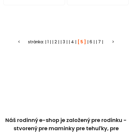
<
stránka:
1
2
3
4
5
6
7
>
Náš rodinný e-shop je založený pre rodinku -
stvorený pre maminky pre tehuľky, pre