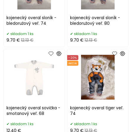
kojenecký overal sloník -
kojenecký overal sloník -
bledoružový veľ. 74
bledoružový veľ. 80
skladom 1 ks
skladom 1 ks
9.70 €
12.13 €
9.70 €
12.13 €
- 20%
AKCIA
kojenecký overal sovička -
kojenecký overal tiger veľ.
smotanový veľ. 68
74
skladom 1 ks
skladom 1 ks
12.40 €
9.70 €
12.13 €