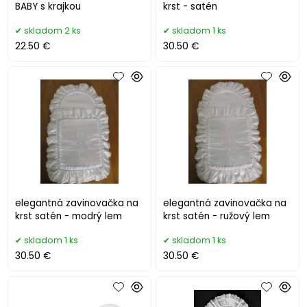
BABY s krajkou
krst - satén
skladom 2 ks
skladom 1 ks
22.50 €
30.50 €
elegantná zavinovačka na
elegantná zavinovačka na
krst satén - modrý lem
krst satén - ružový lem
skladom 1 ks
skladom 1 ks
30.50 €
30.50 €