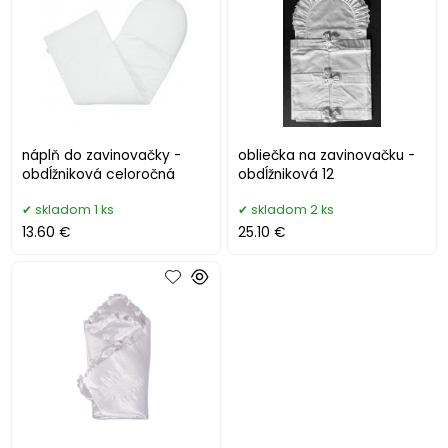
náplň do zavinovačky -
obliečka na zavinovačku -
obdĺžniková celoročná
obdĺžniková 12
skladom 1 ks
skladom 2 ks
13.60 €
25.10 €