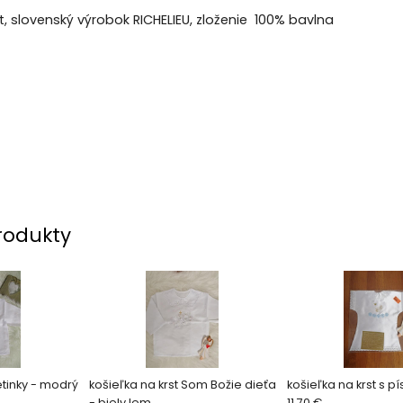
st, slovenský výrobok RICHELIEU, zloženie 100% bavlna
rodukty
etinky - modrý
košieľka na krst Som Božie dieťa
košieľka na krst s 
- biely lem
11.70 €