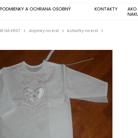
PODMIENKY A OCHRANA OSOBNÝ
KONTAKTY
AKO
NAK
IE NA KRST
doplnky na krst
košieľky na krst