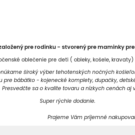
založený pre rodinku - stvorený pre maminky pr
enské oblečenie pre deti ( obleky, košele, kravaty) a
úkame široký výber tehotenských nočných košieľok
pre bábätko - kojenecké komplety, dupačky, detské 
esvedčte sa o kvalite tovaru a nízkych cenách aj v
Super rýchle dodanie.
rajeme Vám príjemné nakupovani