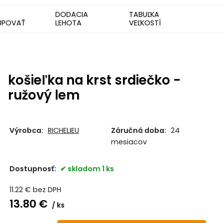
DODACIA
TABUĽKA
UPOVAŤ
LEHOTA
VEĽKOSTÍ
košieľka na krst srdiečko -
ružový lem
Výrobca:
RICHELIEU
Záručná doba:
24
mesiacov
Dostupnosť:
skladom 1 ks
11.22
€
bez DPH
13.80
€
ks