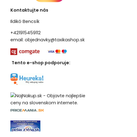
Kontaktujte nás
Ildikó Bencsík
+421915459112
email:
objednavky@taxikashop.sk
Tento e-shop podporuje: