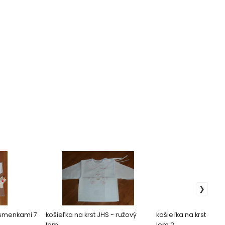
písmenkami 7
košieľka na krst JHS - ružový
košieľka na krst JHS 
lem
lem 2