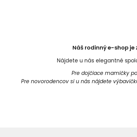
Náš rodinný e-shop je 
Nájdete u nás elegantné spoloč
Pre dojčiace mamičky pon
Pre novorodencov si u nás nájdete výbavičku 
Pr
P