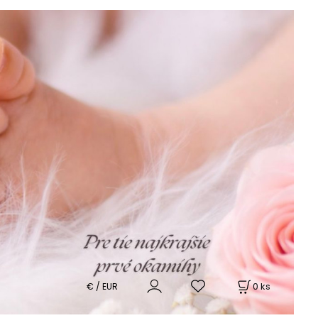
0
ks
€ / EUR