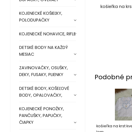
košieľka na kr
KOJENECKÉ KOŠIEĽKY,
POLODUPAČKY
KOJENECKÉ NOHAVICE, RIFLE
DETSKÉ BODY NA KAŽDÝ
MESIAC
ZAVINOVAČKY, OSUŠKY,
DEKY, FUSAKY, PLIENKY
Podobné p
DETSKÉ BODY, KOŠEĽOVÉ
BODY, OPALOVAČKY,
KOJENECKÉ PONOŽKY,
PANČUŠKY, PAPUČKY,
ČIAPKY
košieľka na krst kv
lem