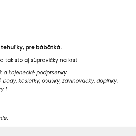
e tehuľky, pre bábätká.
 takisto aj súpravičky na krst.
 a kojenecké podprsenky.
body, košieľky, osušky, zavinovačky, doplnky.
y !
e.