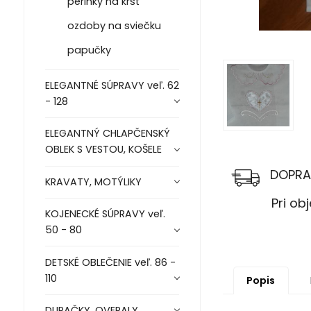
perinky na krst
ozdoby na sviečku
papučky
ELEGANTNÉ SÚPRAVY veľ. 62
- 128
ELEGANTNÝ CHLAPČENSKÝ
OBLEK S VESTOU, KOŠELE
DOPRA
KRAVATY, MOTÝLIKY
Pri objed
KOJENECKÉ SÚPRAVY veľ.
50 - 80
DETSKÉ OBLEČENIE veľ. 86 -
110
Popis
DUPAČKY, OVERALY