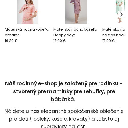
Materská nočná košeľa
Materská nočná košeľa
Materská noč
dreams
Happy days
na zips bocia
16.30 €
17.90 €
17.90 €
Náš rodinný e-shop je založený pre rodinku -
stvorený pre maminky pre tehuľky, pre
bábätká.
Nájdete u nás elegantné spoločenské oblečenie
pre deti ( obleky, košele, kravaty) a takisto aj
súpravičky na krst.