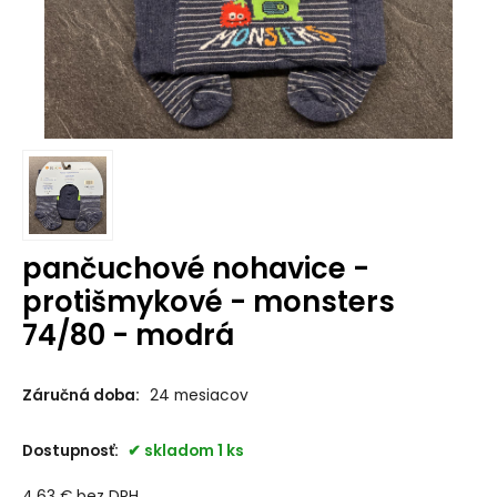
pančuchové nohavice -
protišmykové - monsters
74/80 - modrá
Záručná doba:
24 mesiacov
Dostupnosť:
skladom 1 ks
4.63
€
bez DPH