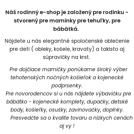
Náš rodinný e-shop je založený pre rodinku -
stvorený pre maminky pre tehuľky, pre
bábätká.
Nájdete u nás elegantné spoločenské oblečenie
pre deti ( obleky, košele, kravaty) a takisto aj
súpravičky na krst.
Pre dojčiace mamičky ponúkame široký výber
tehotenských nočných košieľok a kojenecké
podprsenky.
Pre novorodencov si u nás nájdete výbavičku pre
bábätko - kojenecké komplety, dupačky, detské
body, košieľky, osušky, zavinovačky, doplnky.
Presvedčte sa o kvalite tovaru a nízkych cenách
aj vy !