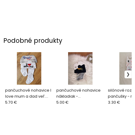
Podobné produkty
pančuchové nohavice I
pančuchové nohavice
silónové roz
love mum a dad veľ.
nákladiak -
pančušky - mo
68/74
5.70 €
tmavomodré veľ. 68/74
5.00 €
na 6-12 mes.
3.30 €