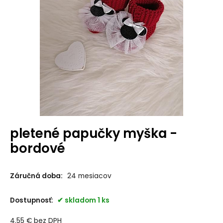
pletené papučky myška -
bordové
Záručná doba:
24 mesiacov
Dostupnosť:
skladom 1 ks
4.55
€
bez DPH