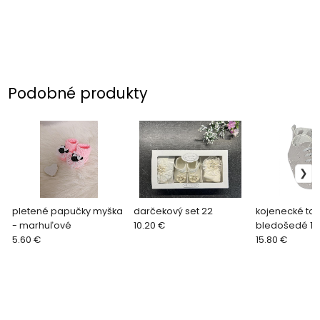
Podobné produkty
pletené papučky myška
darčekový set 22
kojenecké to
- marhuľové
10.20 €
bledošedé 10
5.60 €
15.80 €