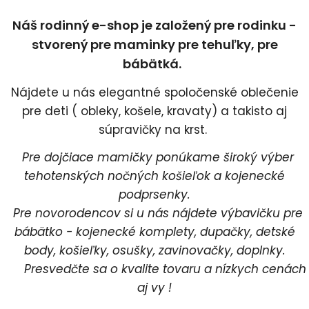
Náš rodinný e-shop je založený pre rodinku -
stvorený pre maminky pre tehuľky, pre
bábätká.
Nájdete u nás elegantné spoločenské oblečenie
pre deti ( obleky, košele, kravaty) a takisto aj
súpravičky na krst.
Pre dojčiace mamičky ponúkame široký výber
tehotenských nočných košieľok a kojenecké
podprsenky.
Pre novorodencov si u nás nájdete výbavičku pre
bábätko - kojenecké komplety, dupačky, detské
body, košieľky, osušky, zavinovačky, doplnky.
Presvedčte sa o kvalite tovaru a nízkych cenách
aj vy !