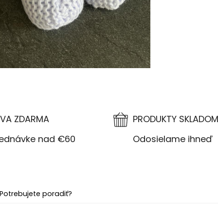
VA ZDARMA
PRODUKTY SKLADO
návke nad €60
Odosielame ihneď
Potrebujete poradiť?