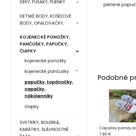
DEKY, FUSAKY, PLIENKY
pletené papučk
DETSKÉ BODY, KOŠEĽOVÉ
BODY, OPALOVAČKY,
KOJENECKÉ PONOŽKY,
PANČUŠKY, PAPUČKY,
ČIAPKY
kojenecké ponožky
kojenecké pančušky
Podobné p
papučky, topánočky,
capačky,
nákolenníky
čiapky
SVETRÍKY, BOLERKÁ,
Capačky pamily sta
KABÁTIKY, SLÁVNOSTNÉ
7.80 €