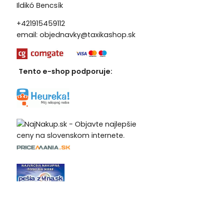
Ildikó Bencsík
+421915459112
email:
objednavky@taxikashop.sk
Tento e-shop podporuje: