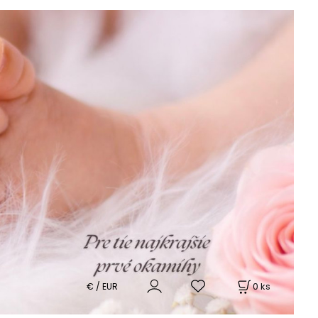
0
ks
€ / EUR