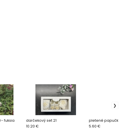
- fuksia
darčekový set 21
pletené papučky myš
10.20 €
5.60 €