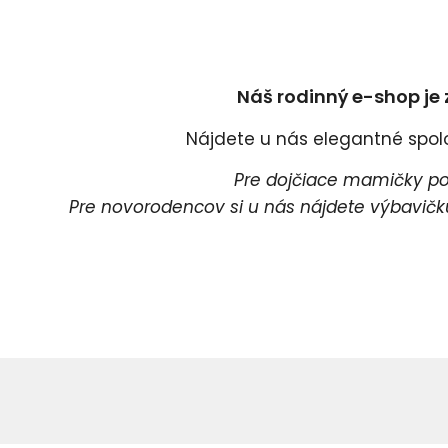
Náš rodinný e-shop je 
Nájdete u nás elegantné spoloč
Pre dojčiace mamičky pon
Pre novorodencov si u nás nájdete výbavičku 
Pr
P