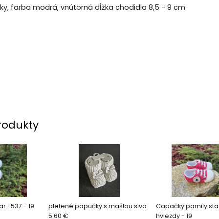
y, farba modrá, vnútorná dĺžka chodidla 8,5 - 9 cm
rodukty
r- 537 - 19
pletené papučky s mašlou sivá
Capačky pamily star
5.60 €
hviezdy - 19