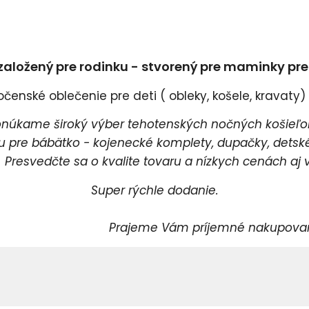
založený pre rodinku - stvorený pre maminky pr
enské oblečenie pre deti ( obleky, košele, kravaty) a
úkame široký výber tehotenských nočných košieľok
pre bábätko - kojenecké komplety, dupačky, detské 
esvedčte sa o kvalite tovaru a nízkych cenách aj v
Super rýchle dodanie.
rajeme Vám príjemné nakupovani