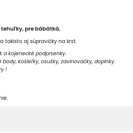
e tehuľky, pre bábätká.
 takisto aj súpravičky na krst.
 a kojenecké podprsenky.
body, košieľky, osušky, zavinovačky, doplnky.
y !
e.