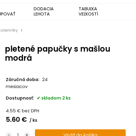
DODACIA
TABUĽKA
UPOVAŤ
LEHOTA
VEĽKOSTÍ
kolenníky
pletené papučky s mašlou
modrá
Záručná doba:
24
mesiacov
Dostupnosť:
skladom 2 ks
4.55
€
bez DPH
5.60
€
ks