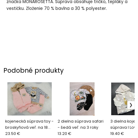
značka MONAROSETTA. Súprava obsahuje tričko, tepláky a
vestičku. Zloženie 70 % bavlna a 30 % polyester.
Podobné produkty
kojenecká súprava toy -
2 dielna súprava safari
3 dielna koje
broskyňová veľ. na 18
- šedá veľ. na 3 roky
súprava I Love
mes.
23.50 €
13.20 €
na 18 mes.
19.40 €