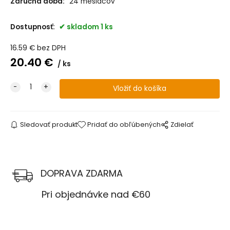
Záručná doba:
24 mesiacov
Dostupnosť:
skladom 1 ks
16.59
€
bez DPH
20.40
€
ks
Sledovať produkt
Pridať do obľúbených
Zdielať
DOPRAVA ZDARMA
Pri objednávke nad €60