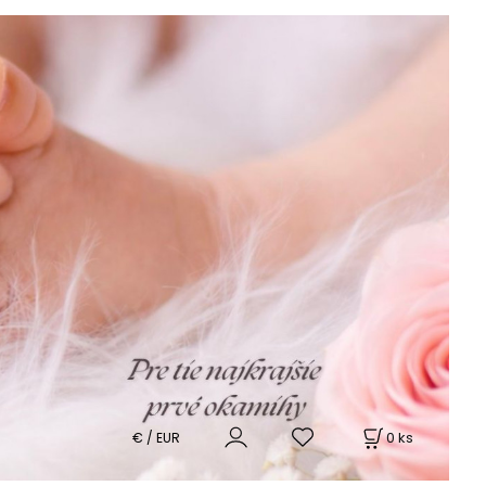
0
ks
€ / EUR