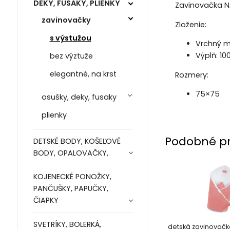
DEKY, FUSAKY, PLIENKY
Zavinovačka N
zavinovačky
Zloženie:
s výstužou
Vrchný m
Výplň: 10
bez výztuže
elegantné, na krst
Rozmery:
75×75
osušky, deky, fusaky
plienky
Podobné p
DETSKÉ BODY, KOŠEĽOVÉ
BODY, OPALOVAČKY,
KOJENECKÉ PONOŽKY,
PANČUŠKY, PAPUČKY,
ČIAPKY
SVETRÍKY, BOLERKÁ,
detská zavinovačk