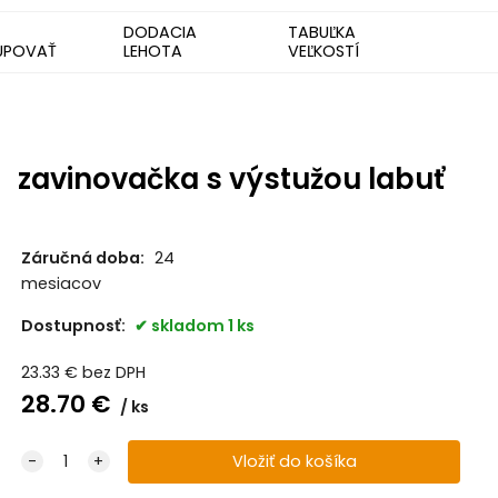
DODACIA
TABUĽKA
UPOVAŤ
LEHOTA
VEĽKOSTÍ
zavinovačka s výstužou labuť
Záručná doba:
24
mesiacov
Dostupnosť:
skladom 1 ks
23.33
€
bez DPH
28.70
€
ks