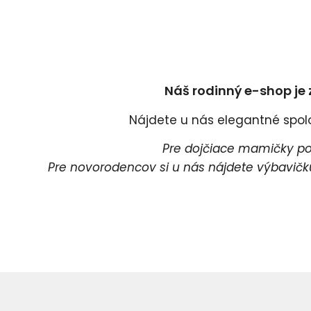
Náš rodinný e-shop je 
Nájdete u nás elegantné spoloč
Pre dojčiace mamičky pon
Pre novorodencov si u nás nájdete výbavičku 
Pr
P