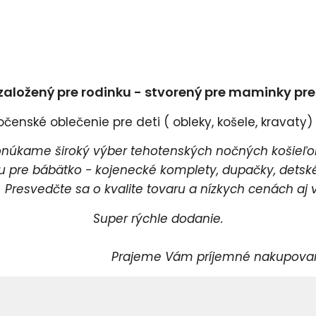
založený pre rodinku - stvorený pre maminky pr
enské oblečenie pre deti ( obleky, košele, kravaty) a
úkame široký výber tehotenských nočných košieľok
pre bábätko - kojenecké komplety, dupačky, detské 
esvedčte sa o kvalite tovaru a nízkych cenách aj v
Super rýchle dodanie.
rajeme Vám príjemné nakupovani