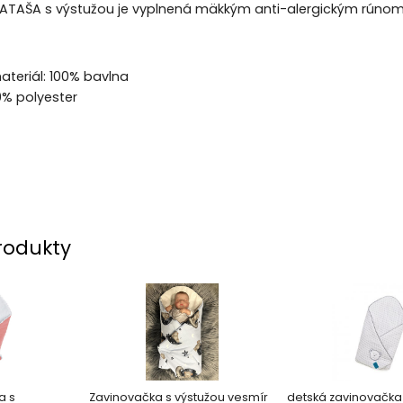
ATAŠA s výstužou je vyplnená mäkkým anti-alergickým rúnom,
ateriál: 100% bavlna
0% polyester
rodukty
a s
Zavinovačka s výstužou vesmír
detská zavinovačka 