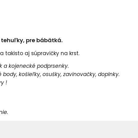
e tehuľky, pre bábätká.
 takisto aj súpravičky na krst.
 a kojenecké podprsenky.
body, košieľky, osušky, zavinovačky, doplnky.
y !
e.