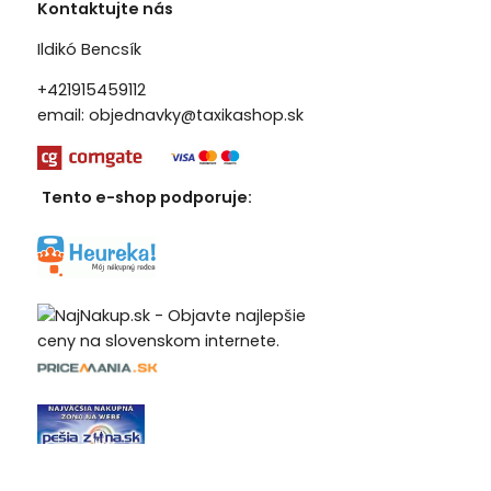
Kontaktujte nás
Ildikó Bencsík
+421915459112
email:
objednavky@taxikashop.sk
Tento e-shop podporuje: