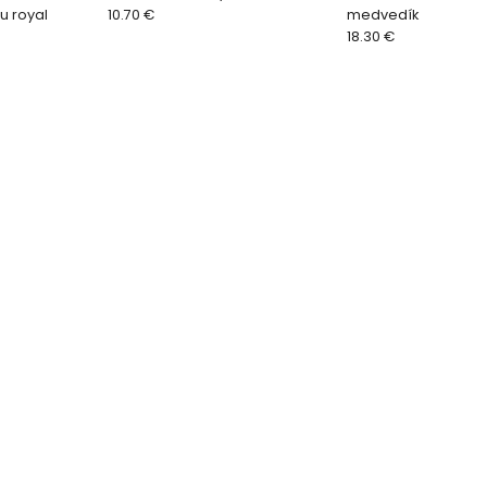
u royal
10.70 €
medvedík
18.30 €