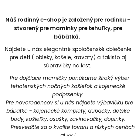
Náš rodinný e-shop je založený pre rodinku -
stvorený pre maminky pre tehuľky, pre
bábätká.
Nájdete u nás elegantné spoločenské oblečenie
pre deti ( obleky, košele, kravaty) a takisto aj
súpravičky na krst.
Pre dojčiace mamičky ponúkame široký výber
tehotenských nočných košieľok a kojenecké
podprsenky.
Pre novorodencov si u nás nájdete výbavičku pre
bábätko - kojenecké komplety, dupačky, detské
body, košieľky, osušky, zavinovačky, doplnky.
Presvedčte sa o kvalite tovaru a nízkych cenách
aj vy !