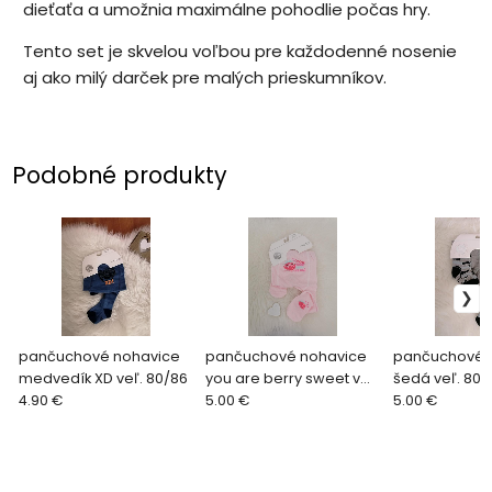
dieťaťa a umožnia maximálne pohodlie počas hry.
Tento set je skvelou voľbou pre každodenné nosenie
aj ako milý darček pre malých prieskumníkov.
Podobné produkty
pančuchové nohavice
pančuchové nohavice
pančuchové 
medvedík XD veľ. 80/86
you are berry sweet veľ.
šedá veľ. 80/
4.90 €
80/86
5.00 €
5.00 €