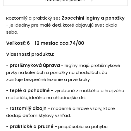
Roztomilý a praktický set
Zoocchini legíny a ponožky
- je ideálny pre malé deti, ktoré objavujú svet okolo
seba.
Veľkosť: 6 - 12 mesiac cca.74/80
Vlastnosti produktu:
- protišmyková úprava -
legíny majú protišmykové
prvky na kolenách a ponožky na chodidlách, čo
zaisťuje bezpečné lezenie a prvé kroky.
- teplé a pohodlné -
vyrobené z mäkkého a hrejivého
materiálu, ideálne na chladnejšie dni.
- roztomilý dizajn -
moderné a hravé vzory, ktoré
dodajú deťom štýlový vzhľad.
- praktické a pružné -
prispôsobia sa pohybu