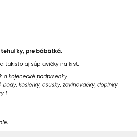
e tehuľky, pre bábätká.
 takisto aj súpravičky na krst.
 a kojenecké podprsenky.
body, košieľky, osušky, zavinovačky, doplnky.
y !
e.