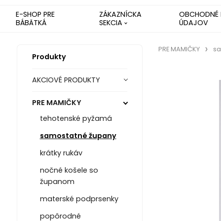
E-SHOP PRE
ZÁKAZNÍCKA
OBCHODNÉ 
BÁBÄTKÁ
SEKCIA
ÚDAJOV
PRE MAMIČKY
sa
Produkty
AKCIOVÉ PRODUKTY
PRE MAMIČKY
tehotenské pyžamá
samostatné župany
krátky rukáv
nočné košele so
županom
materské podprsenky
popôrodné