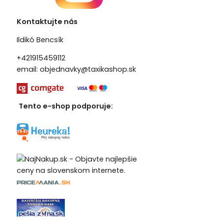
Kontaktujte nás
Ildikó Bencsík
+421915459112
email:
objednavky@taxikashop.sk
Tento e-shop podporuje: