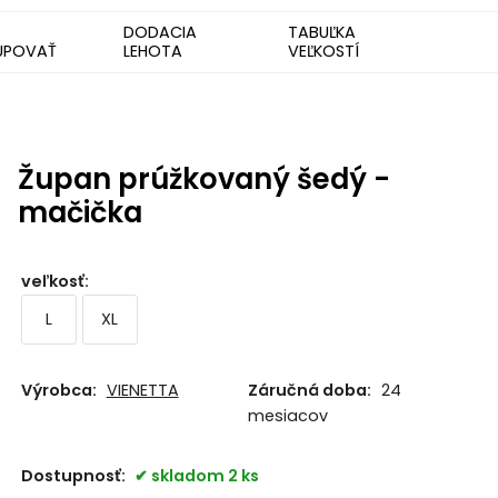
DODACIA
TABUĽKA
UPOVAŤ
LEHOTA
VEĽKOSTÍ
Župan prúžkovaný šedý -
mačička
veľkosť
:
L
XL
Výrobca:
VIENETTA
Záručná doba:
24
mesiacov
Dostupnosť:
skladom 2 ks