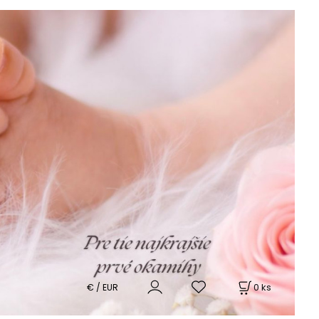
0
ks
€ / EUR