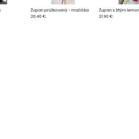
a
Župan prúžkovaný - mačička
Župan s žltým lem
20.40 €
21.90 €