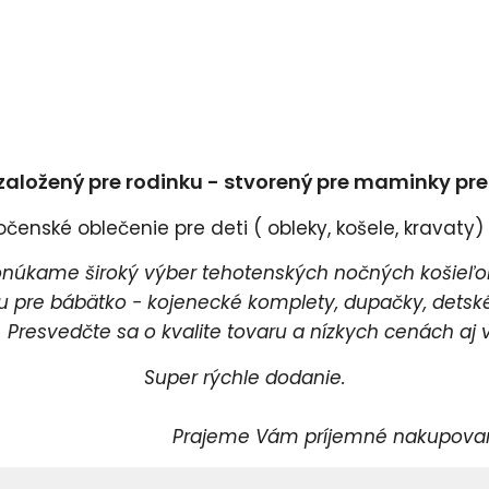
založený pre rodinku - stvorený pre maminky pr
enské oblečenie pre deti ( obleky, košele, kravaty) a
úkame široký výber tehotenských nočných košieľok
pre bábätko - kojenecké komplety, dupačky, detské 
esvedčte sa o kvalite tovaru a nízkych cenách aj v
Super rýchle dodanie.
rajeme Vám príjemné nakupovani