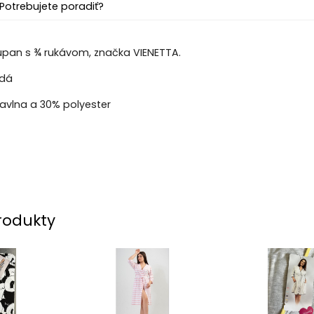
Potrebujete poradiť?
pan s ¾ rukávom, značka VIENETTA.
edá
avlna a 30% polyester
rodukty