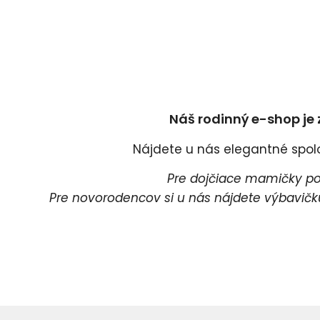
Náš rodinný e-shop je 
Nájdete u nás elegantné spoloč
Pre dojčiace mamičky pon
Pre novorodencov si u nás nájdete výbavičku 
Pr
P