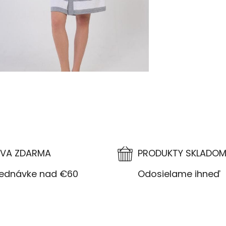
VA ZDARMA
PRODUKTY SKLADO
návke nad €60
Odosielame ihneď