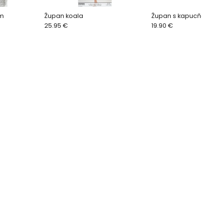
om
Župan koala
Župan s kapucňou - 
25.95 €
19.90 €