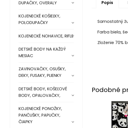
Popis
DUPAČKY, OVERALY
KOJENECKÉ KOŠIEĽKY,
Samostatný žu
POLODUPAČKY
Farba biela, š
KOJENECKÉ NOHAVICE, RIFLE
Zloženie 70% b
DETSKÉ BODY NA KAŽDÝ
MESIAC
ZAVINOVAČKY, OSUŠKY,
DEKY, FUSAKY, PLIENKY
Podobné p
DETSKÉ BODY, KOŠEĽOVÉ
BODY, OPALOVAČKY,
KOJENECKÉ PONOŽKY,
PANČUŠKY, PAPUČKY,
ČIAPKY