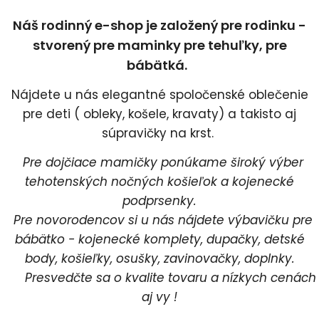
Náš rodinný e-shop je založený pre rodinku -
stvorený pre maminky pre tehuľky, pre
bábätká.
Nájdete u nás elegantné spoločenské oblečenie
pre deti ( obleky, košele, kravaty) a takisto aj
súpravičky na krst.
Pre dojčiace mamičky ponúkame široký výber
tehotenských nočných košieľok a kojenecké
podprsenky.
Pre novorodencov si u nás nájdete výbavičku pre
bábätko - kojenecké komplety, dupačky, detské
body, košieľky, osušky, zavinovačky, doplnky.
Presvedčte sa o kvalite tovaru a nízkych cenách
aj vy !