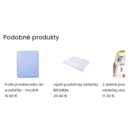
Podobné produkty
froté prestieradlo do
výplň posteľnej obliečky
2 dielne post
postieľky - modré
BELISIMA
obliečky anim
10.60 €
20.40 €
17.30 €