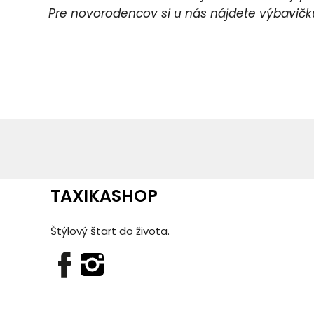
Pre novorodencov si u nás nájdete výbavičku 
Pr
P
TAXIKASHOP
Štýlový štart do života.