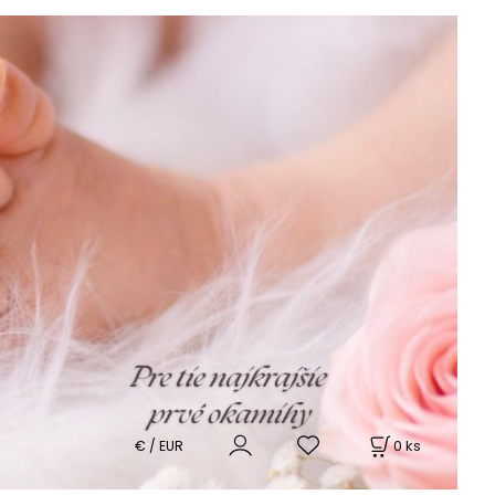
0
ks
€ / EUR