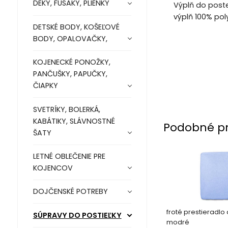
DEKY, FUSAKY, PLIENKY
Výplň do poste
výplň 100% pol
DETSKÉ BODY, KOŠEĽOVÉ
BODY, OPALOVAČKY,
KOJENECKÉ PONOŽKY,
PANČUŠKY, PAPUČKY,
ČIAPKY
SVETRÍKY, BOLERKÁ,
KABÁTIKY, SLÁVNOSTNÉ
Podobné p
ŠATY
LETNÉ OBLEČENIE PRE
KOJENCOV
DOJČENSKÉ POTREBY
froté prestieradlo 
SÚPRAVY DO POSTIEĽKY
modré