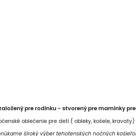
založený pre rodinku - stvorený pre maminky pr
enské oblečenie pre deti ( obleky, košele, kravaty) a
úkame široký výber tehotenských nočných košieľok