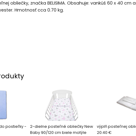
ľnej obliečky, značka BELISIMA. Obsahuje: vankúš 60 x 40 cm a 
yester. Hmotnosť cca 0.70 kg.
rodukty
do postieľky -
2-dielne posteľné obliečky New
výplň posteľnej obl
Baby 90/120 cm biele motýle
20.40 €