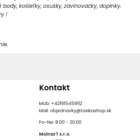
body, košieľky, osušky, zavinovačky, doplnky.
y !
e.
Kontakt
Mob: +421915459112
Mail:
objednavky@taxikashop.sk
Po-Ne: 8:00 - 20:00
MolnarT s.r.o.