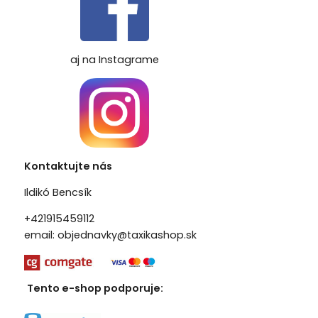
aj na Instagrame
Kontaktujte nás
Ildikó Bencsík
+421915459112
email:
objednavky@taxikashop.sk
Tento e-shop podporuje: