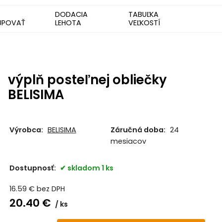
DODACIA
TABUĽKA
UPOVAŤ
LEHOTA
VEĽKOSTÍ
výplň posteľnej obliečky
BELISIMA
Výrobca:
BELISIMA
Záručná doba:
24
mesiacov
Dostupnosť:
skladom 1 ks
16.59
€
bez DPH
20.40
€
ks