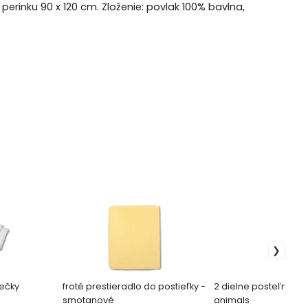
perinku 90 x 120 cm. Zloženie: povlak 100% bavlna,
iečky
froté prestieradlo do postieľky -
2 dielne posteľné ob
smotanové
animals