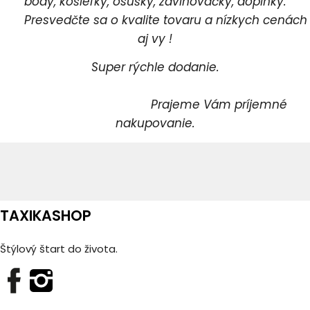
body, košieľky, osušky, zavinovačky, doplnky.
Presvedčte sa o kvalite tovaru a nízkych cenách
aj vy !
Super rýchle dodanie.
Prajeme Vám príjemné
nakupovanie.
TAXIKASHOP
Štýlový štart do života.