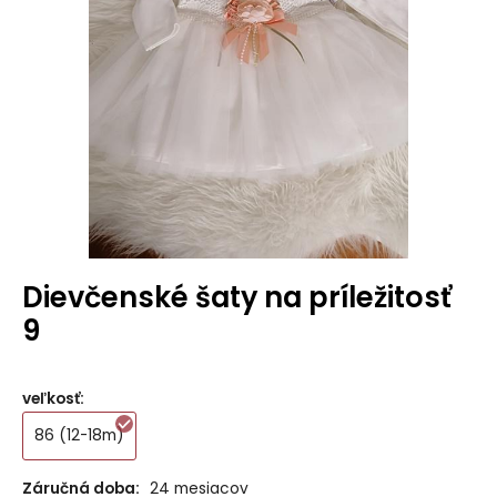
Dievčenské šaty na príležitosť
9
veľkosť
:
86 (12-18m)
Záručná doba:
24 mesiacov