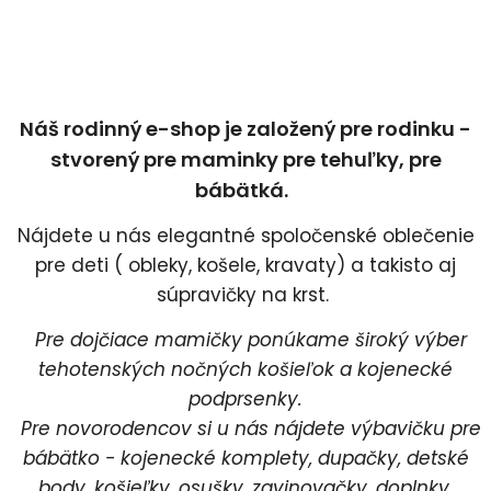
Náš rodinný e-shop je založený pre rodinku -
stvorený pre maminky pre tehuľky, pre
bábätká.
Nájdete u nás elegantné spoločenské oblečenie
pre deti ( obleky, košele, kravaty) a takisto aj
súpravičky na krst.
Pre dojčiace mamičky ponúkame široký výber
tehotenských nočných košieľok a kojenecké
podprsenky.
Pre novorodencov si u nás nájdete výbavičku pre
bábätko - kojenecké komplety, dupačky, detské
body, košieľky, osušky, zavinovačky, doplnky.