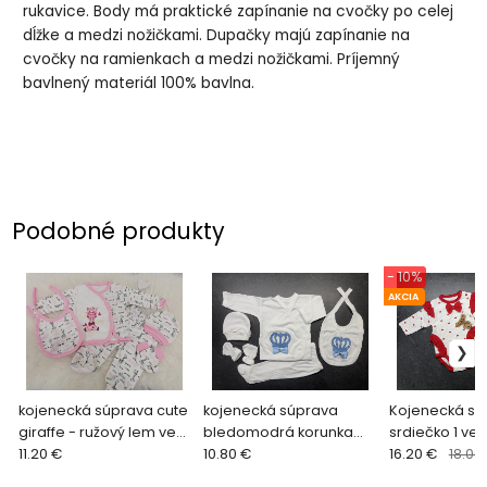
rukavice. Body má praktické zapínanie na cvočky po celej
dĺžke a medzi nožičkami. Dupačky majú zapínanie na
cvočky na ramienkach a medzi nožičkami. Príjemný
bavlnený materiál 100% bavlna.
Podobné produkty
- 10%
AKCIA
kojenecká súprava cute
kojenecká súprava
Kojenecká sú
giraffe - ružový lem veľ.
bledomodrá korunka
srdiečko 1 veľ
cca 62
11.20 €
veľ. cca 62
10.80 €
mesiac
16.20 €
18.00