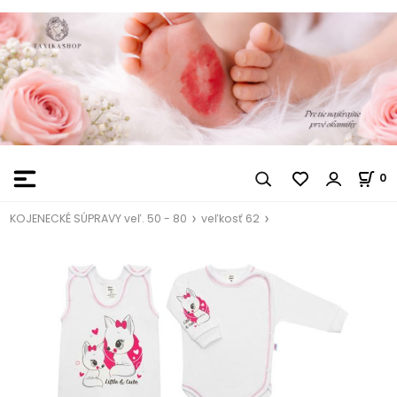
0
KOJENECKÉ SÚPRAVY veľ. 50 - 80
veľkosť 62