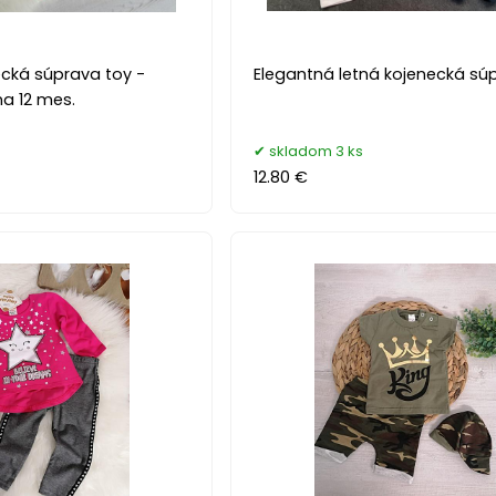
ecká súprava toy -
Elegantná letná kojenecká sú
na 12 mes.
skladom 3 ks
12.80 €