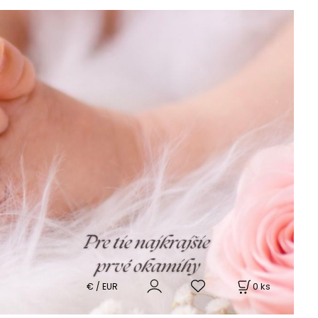
0
ks
€ / EUR