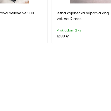
ava believe veľ. 80
letná kojenecká súprava king 
veľ. na 12 mes.
skladom 2 ks
12.80 €