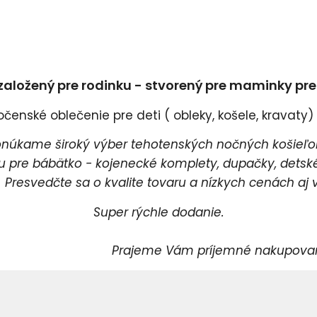
založený pre rodinku - stvorený pre maminky pr
enské oblečenie pre deti ( obleky, košele, kravaty) a
úkame široký výber tehotenských nočných košieľok
pre bábätko - kojenecké komplety, dupačky, detské 
esvedčte sa o kvalite tovaru a nízkych cenách aj v
Super rýchle dodanie.
rajeme Vám príjemné nakupovani