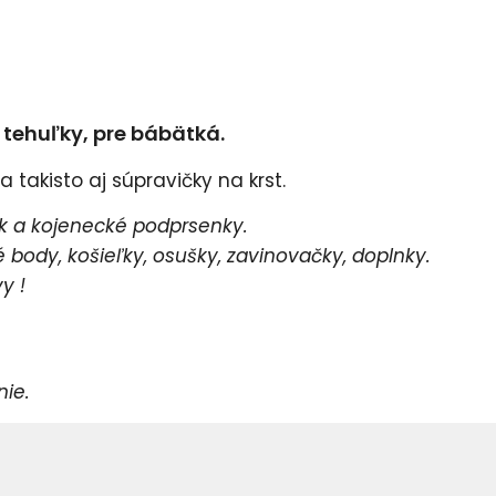
e tehuľky, pre bábätká.
 takisto aj súpravičky na krst.
 a kojenecké podprsenky.
body, košieľky, osušky, zavinovačky, doplnky.
y !
e.