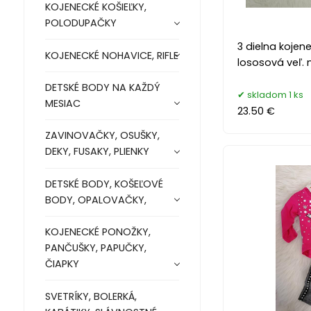
KOJENECKÉ KOŠIEĽKY,
POLODUPAČKY
3 dielna kojen
KOJENECKÉ NOHAVICE, RIFLE
lososová veľ. 
DETSKÉ BODY NA KAŽDÝ
skladom 1 ks
MESIAC
23.50 €
ZAVINOVAČKY, OSUŠKY,
DEKY, FUSAKY, PLIENKY
DETSKÉ BODY, KOŠEĽOVÉ
BODY, OPALOVAČKY,
KOJENECKÉ PONOŽKY,
PANČUŠKY, PAPUČKY,
ČIAPKY
SVETRÍKY, BOLERKÁ,