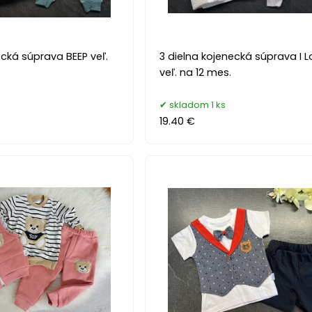
ecká súprava BEEP veľ.
3 dielna kojenecká súprava I 
veľ. na 12 mes.
skladom 1 ks
19.40 €