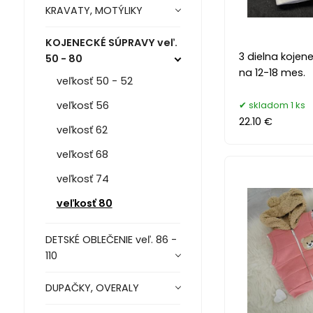
KRAVATY, MOTÝLIKY
KOJENECKÉ SÚPRAVY veľ.
3 dielna kojen
50 - 80
na 12-18 mes.
veľkosť 50 - 52
skladom 1 ks
veľkosť 56
22.10 €
veľkosť 62
veľkosť 68
veľkosť 74
veľkosť 80
DETSKÉ OBLEČENIE veľ. 86 -
110
DUPAČKY, OVERALY