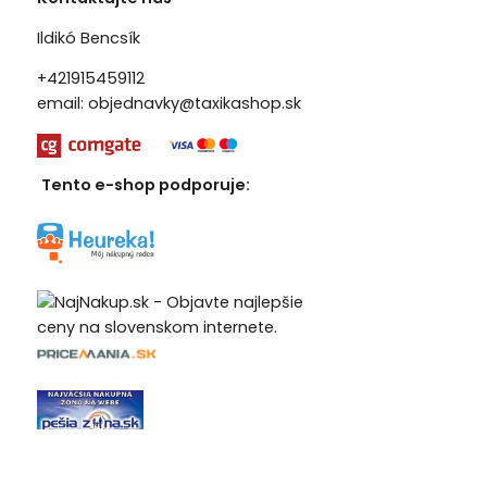
Ildikó Bencsík
+421915459112
email:
objednavky@taxikashop.sk
Tento e-shop podporuje: