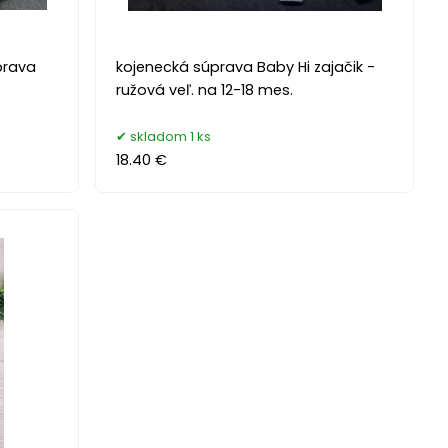
prava
kojenecká súprava Baby Hi zajačik -
ružová veľ. na 12-18 mes.
skladom 1 ks
18.40 €