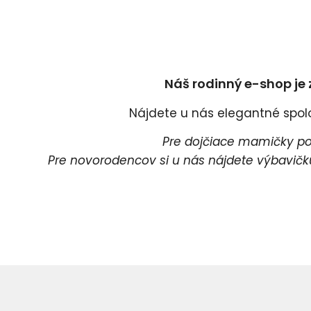
Náš rodinný e-shop je 
Nájdete u nás elegantné spoloč
Pre dojčiace mamičky pon
Pre novorodencov si u nás nájdete výbavičku 
Pr
P