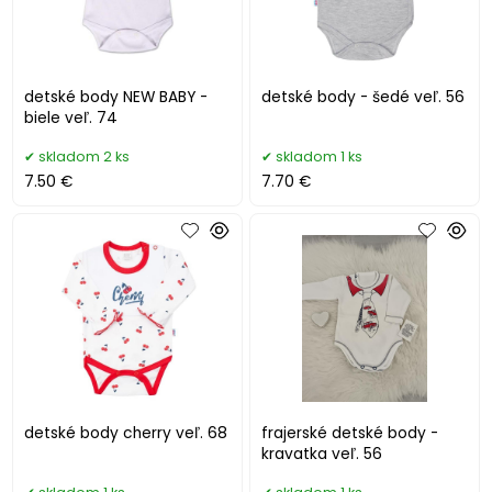
detské body NEW BABY -
detské body - šedé veľ. 56
biele veľ. 74
skladom 2 ks
skladom 1 ks
7.50 €
7.70 €
detské body cherry veľ. 68
frajerské detské body -
kravatka veľ. 56