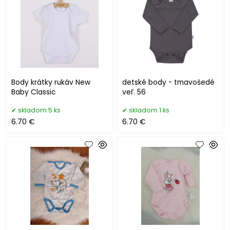
Body krátky rukáv New
detské body - tmavošedé
Baby Classic
veľ. 56
skladom 5 ks
skladom 1 ks
6.70 €
6.70 €