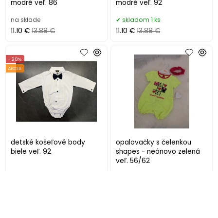
modré veľ. 86
modré veľ. 92
na sklade
skladom 1 ks
11.10 €
13.88 €
11.10 €
13.88 €
- 20%
AKCIA
detské košeľové body
opalovačky s čelenkou
biele veľ. 92
shapes - neónovo zelená
veľ. 56/62
skladom 1 ks
skladom 1 ks
11.10 €
13.88 €
11.10 €