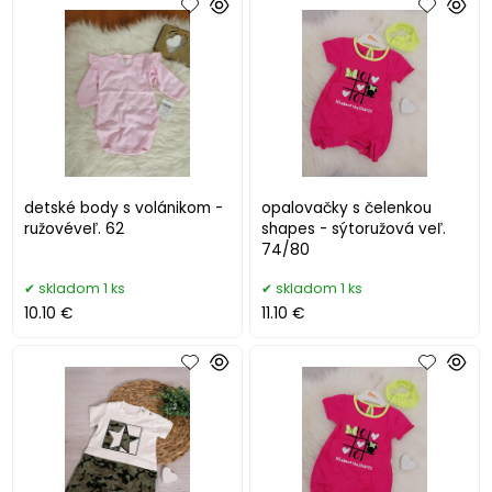
detské body s volánikom -
opalovačky s čelenkou
ružovéveľ. 62
shapes - sýtoružová veľ.
74/80
skladom 1 ks
skladom 1 ks
10.10 €
11.10 €