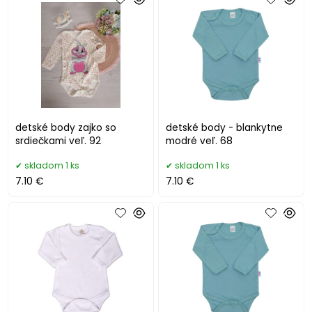
detské body zajko so
detské body - blankytne
srdiečkami veľ. 92
modré veľ. 68
skladom 1 ks
skladom 1 ks
7.10 €
7.10 €