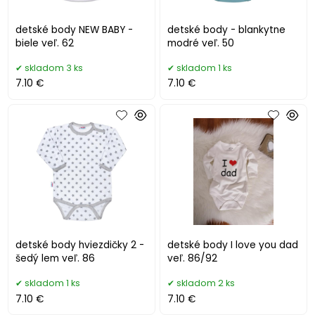
detské body NEW BABY -
detské body - blankytne
biele veľ. 62
modré veľ. 50
skladom 3 ks
skladom 1 ks
7.10 €
7.10 €
detské body hviezdičky 2 -
detské body I love you dad
šedý lem veľ. 86
veľ. 86/92
skladom 1 ks
skladom 2 ks
7.10 €
7.10 €