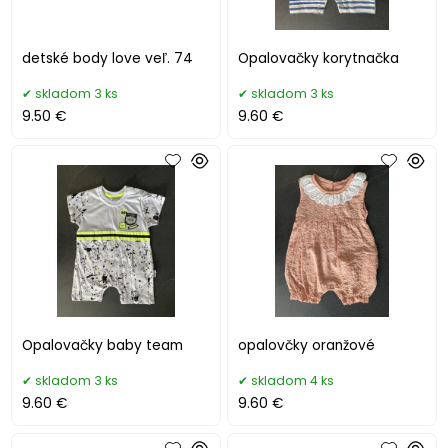
detské body love veľ. 74
Opalovačky korytnačka
skladom 3 ks
skladom 3 ks
9.50 €
9.60 €
Opalovačky baby team
opalovčky oranžové
skladom 3 ks
skladom 4 ks
9.60 €
9.60 €