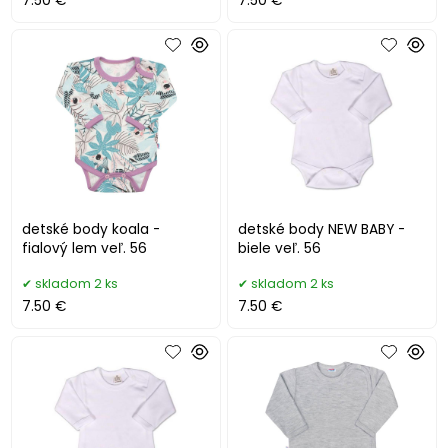
7.50 €
7.50 €
detské body koala -
detské body NEW BABY -
fialový lem veľ. 56
biele veľ. 56
skladom 2 ks
skladom 2 ks
7.50 €
7.50 €