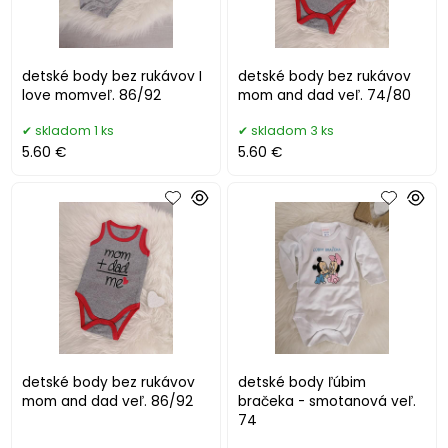
detské body bez rukávov I
detské body bez rukávov
love momveľ. 86/92
mom and dad veľ. 74/80
skladom 1 ks
skladom 3 ks
5.60 €
5.60 €
detské body bez rukávov
detské body ľúbim
mom and dad veľ. 86/92
bračeka - smotanová veľ.
74