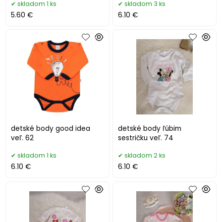
skladom 1 ks
skladom 3 ks
5.60 €
6.10 €
detské body good idea
detské body ľúbim
veľ. 62
sestričku veľ. 74
skladom 1 ks
skladom 2 ks
6.10 €
6.10 €