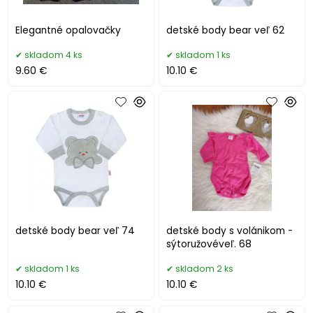
Elegantné opalovačky
detské body bear veľ 62
skladom 4 ks
skladom 1 ks
9.60 €
10.10 €
detské body bear veľ 74
detské body s volánikom -
sýtoružovéveľ. 68
skladom 1 ks
skladom 2 ks
10.10 €
10.10 €