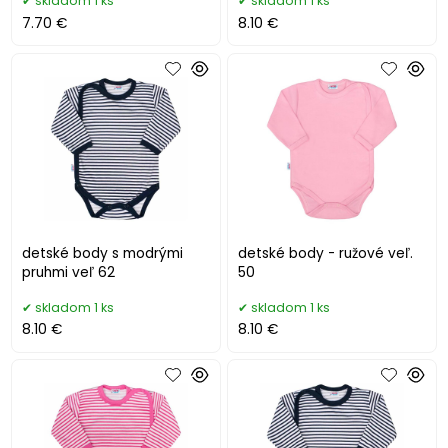
skladom 1 ks
skladom 1 ks
7.70 €
8.10 €
detské body s modrými
detské body - ružové veľ.
pruhmi veľ 62
50
skladom 1 ks
skladom 1 ks
8.10 €
8.10 €