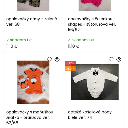
opalovačky army - zelené
opalovačky s čelenkou
veľ. 68
shapes - sýtoružová veľ.
56/62
skladom 1 ks
skladom 1 ks
11.10 €
11.10 €
- 20%
AKCIA
opalovačky s maňuškou
detské košeľové body
žirafka - oranžová veľ.
biele veľ. 74
62/68