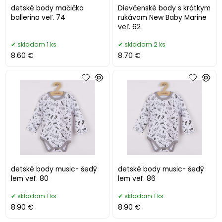
detské body mačička
Dievčenské body s krátkym
ballerina veľ. 74
rukávom New Baby Marine
veľ. 62
skladom 1 ks
skladom 2 ks
8.60 €
8.70 €
detské body music- šedý
detské body music- šedý
lem veľ. 80
lem veľ. 86
skladom 1 ks
skladom 1 ks
8.90 €
8.90 €