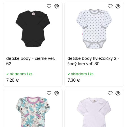
detské body - čierne veľ.
detské body hviezdičky 2 -
62
šedý lem veľ. 80
skladom 1 ks
skladom 1 ks
7.20 €
7.30 €