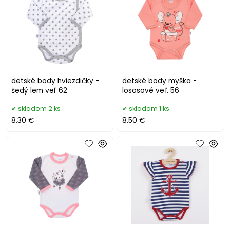
detské body hviezdičky -
detské body myška -
šedý lem veľ 62
lososové veľ. 56
skladom 2 ks
skladom 1 ks
8.30 €
8.50 €