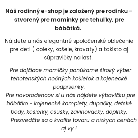
Náš rodinný e-shop je založený pre rodinku -
stvorený pre maminky pre tehuľky, pre
bábätká.
Nájdete u nás elegantné spoločenské oblečenie
pre deti ( obleky, košele, kravaty) a takisto aj
súpravičky na krst.
Pre dojčiace mamičky ponúkame široký výber
tehotenských nočných košieľok a kojenecké
podprsenky.
Pre novorodencov si u nás nájdete výbavičku pre
bábätko - kojenecké komplety, dupačky, detské
body, košieľky, osušky, zavinovačky, doplnky.
Presvedčte sa o kvalite tovaru a nízkych cenách
aj vy !