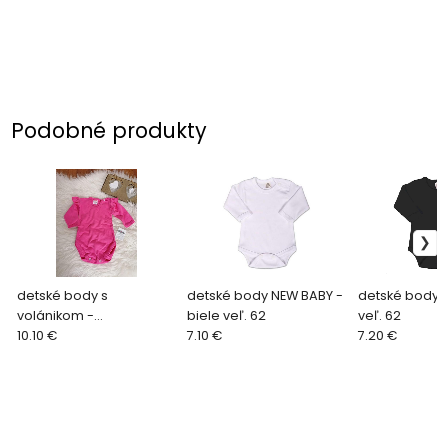
Podobné produkty
detské body s
detské body NEW BABY -
detské body -
volánikom -
biele veľ. 62
veľ. 62
sýtoružovéveľ. 68
10.10 €
7.10 €
7.20 €