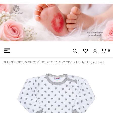
0
DETSKÉ BODY, KOŠEĽOVÉ BODY, OPALOVAČKY,
body dlhý rukáv