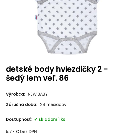
detské body hviezdičky 2 -
šedý lem veľ. 86
Výrobca:
NEW BABY
Záručná doba:
24 mesiacov
Dostupnosť:
skladom 1 ks
5.77
€
bez DPH