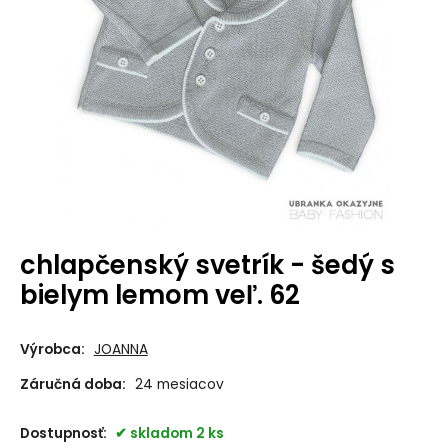
chlapčenský svetrík - šedý s
bielym lemom veľ. 62
Výrobca:
JOANNA
Záručná doba:
24 mesiacov
Dostupnosť:
skladom 2 ks