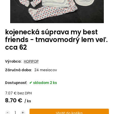
kojenecká súprava my best
friends - tmavomodrý lem veľ.
cca 62
Výrobca:
HOPIPOP
Záručná doba:
24 mesiacov
Dostupnosť:
skladom 2 ks
7.07
€
bez DPH
8.70
€
ks