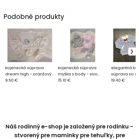
Podobné produkty
kojenecká súprava
kojenecká súprava
elegantná ko
dream high - oranžový
myška s body - sivo
súprava so s
lem veľ. cca 62
9.50 €
ružová veľ. 62
15.10 €
na 3-6 mes.
19.40 €
Náš rodinný e-shop je založený pre rodinku -
stvorený pre maminky pre tehuľky, pre