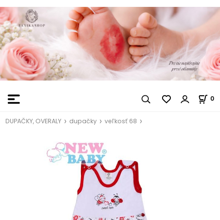
0
DUPAČKY, OVERALY
dupačky
veľkosť 68