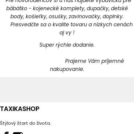
Pre novorodencov si u nás nájdete výbavičku pre
bábätko - kojenecké komplety, dupačky, detské
body, košieľky, osušky, zavinovačky, doplnky.
Presvedčte sa o kvalite tovaru a nízkych cenách
aj vy !
Super rýchle dodanie.
Prajeme Vám príjemné
nakupovanie.
TAXIKASHOP
Štýlový štart do života.