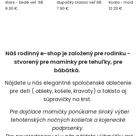
stars - šedé veľ. 68
dupačky classic veľ.68
koala - modré
9.30 €
7.90 €
12.20 €
Náš rodinný e-shop je založený pre rodinku -
stvorený pre maminky pre tehuľky, pre
bábätká.
Nájdete u nás elegantné spoločenské oblečenie
pre deti ( obleky, košele, kravaty) a takisto aj
súpravičky na krst.
Pre dojčiace mamičky ponúkame široký výber
tehotenských nočných košieľok a kojenecké
podprsenky.