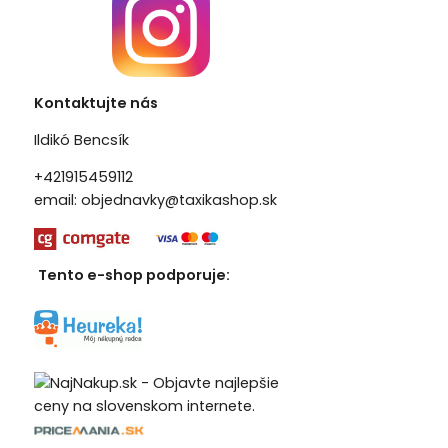
Kontaktujte nás
Ildikó Bencsík
+421915459112
email:
objednavky@taxikashop.sk
Tento e-shop podporuje: