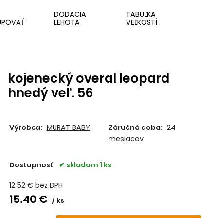
DODACIA
TABUĽKA
UPOVAŤ
LEHOTA
VEĽKOSTÍ
kojenecký overal leopard
hnedý veľ. 56
Výrobca:
MURAT BABY
Záručná doba:
24
mesiacov
Dostupnosť:
skladom 1 ks
12.52
€
bez DPH
15.40
€
ks