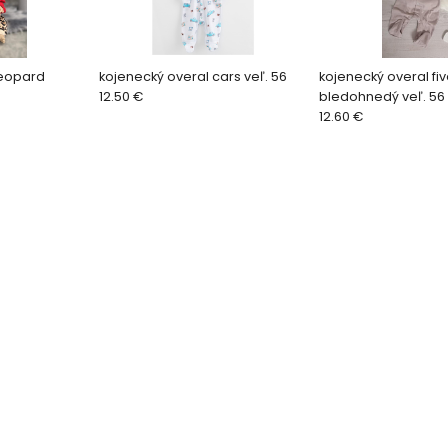
leopard
kojenecký overal cars veľ. 56
kojenecký overal fiv
12.50 €
bledohnedý veľ. 56
12.60 €