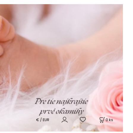
0
ks
€ / EUR