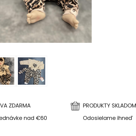
VA ZDARMA
PRODUKTY SKLADO
návke nad €60
Odosielame ihneď