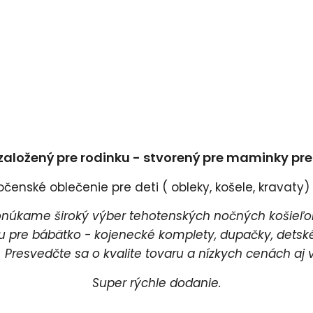
založený pre rodinku - stvorený pre maminky pr
enské oblečenie pre deti ( obleky, košele, kravaty) a
úkame široký výber tehotenských nočných košieľok
pre bábätko - kojenecké komplety, dupačky, detské 
esvedčte sa o kvalite tovaru a nízkych cenách aj v
Super rýchle dodanie.