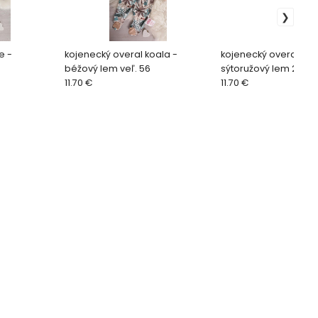
e -
kojenecký overal koala -
kojenecký overal kvet
béžový lem veľ. 56
sýtoružový lem 2 veľ.
11.70 €
11.70 €