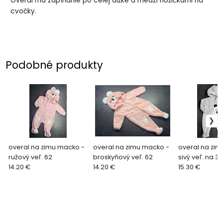
Overal má zapínanie po celej dĺžke a medzi nožičkami na
cvočky.
Podobné produkty
overal na zimu macko -
overal na zimu macko -
overal na zim
ružový veľ. 62
broskyňový veľ. 62
sivý veľ. na 3
14.20 €
14.20 €
15.30 €