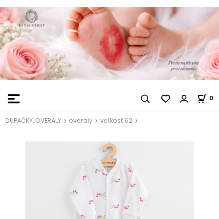
0
DUPAČKY, OVERALY
overaly
veľkosť 62