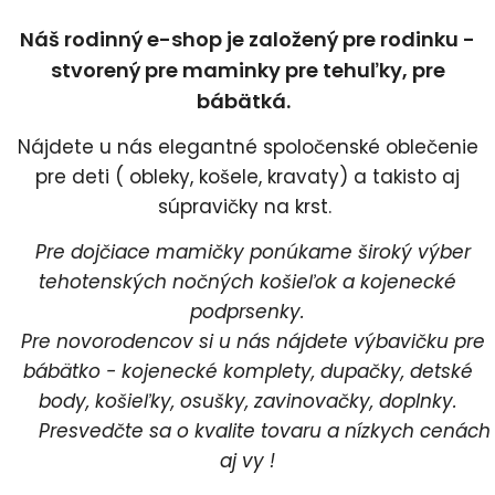
Náš rodinný e-shop je založený pre rodinku -
stvorený pre maminky pre tehuľky, pre
bábätká.
Nájdete u nás elegantné spoločenské oblečenie
pre deti ( obleky, košele, kravaty) a takisto aj
súpravičky na krst.
Pre dojčiace mamičky ponúkame široký výber
tehotenských nočných košieľok a kojenecké
podprsenky.
Pre novorodencov si u nás nájdete výbavičku pre
bábätko - kojenecké komplety, dupačky, detské
body, košieľky, osušky, zavinovačky, doplnky.
Presvedčte sa o kvalite tovaru a nízkych cenách
aj vy !