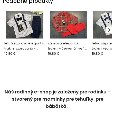
Podobné produkty
letná súprava elegant s
súprava elegant s
letná súprava
trakmi vzorovaná -
trakmi - červená 1 veľ.
trakmi vzorov
tmavomodrá 2 veľ. 98
19.80 €
104
19.80 €
tmavomodrá 5
19.80 €
Náš rodinný e-shop je založený pre rodinku -
stvorený pre maminky pre tehuľky, pre
bábätká.