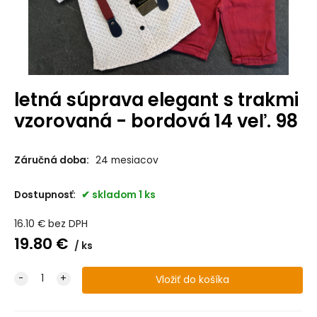
letná súprava elegant s trakmi
vzorovaná - bordová 14 veľ. 98
Záručná doba:
24 mesiacov
Dostupnosť:
skladom 1 ks
16.10
€
bez DPH
19.80
€
ks