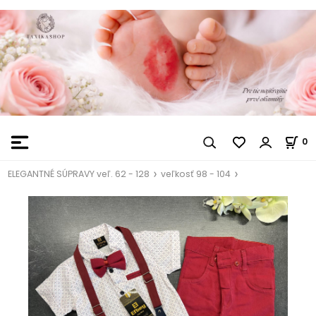
0
ELEGANTNÉ SÚPRAVY veľ. 62 - 128
veľkosť 98 - 104