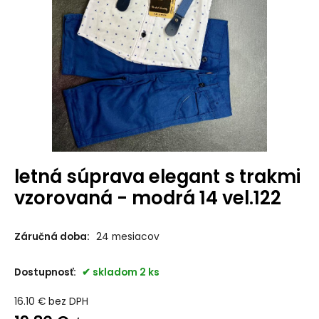
letná súprava elegant s trakmi
vzorovaná - modrá 14 vel.122
Záručná doba:
24 mesiacov
Dostupnosť:
skladom 2 ks
16.10
€
bez DPH