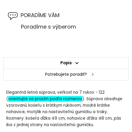
PORADÍME VÁM
Poradíme s výberom
Popis
Potrebujete poradiť?
Elegantná letná súprava, veľkosť na 7 rokov - 122
(
orientujte sa prosím podľa rozmerov
). Súprava obsahuje
vzorovanú košeľu s krátkym rukávom, modré krátke
nohavice, motýlik na nastaviteľnú gumičku a traky.
Rozmery: košeľa dĺžka 49 cm, nohavice dľžka 48 cm, pás
iba z jednej strany na nastaviteľnú gumičku.