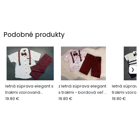
Podobné produkty
letná súprava elegant s
z letná súprava elegant
letná súprava
trakmi vzorovaná
s trakmi - bordová veľ.
trakmi vzoro
bordová a1 veľ. 128
19.80 €
122
19.80 €
tmavomodrá a
19.80 €