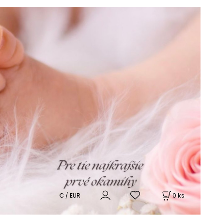
0
ks
€ / EUR