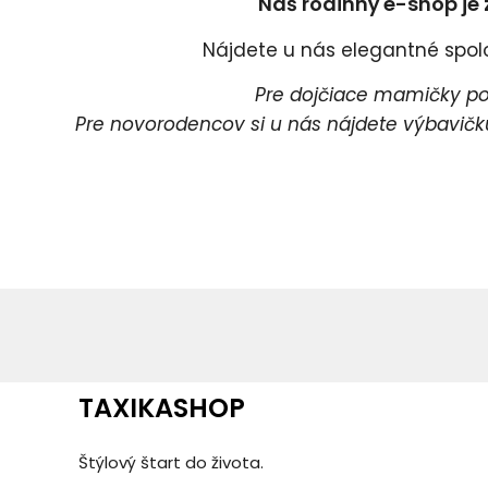
Náš rodinný e-shop je 
Nájdete u nás elegantné spoloč
Pre dojčiace mamičky pon
Pre novorodencov si u nás nájdete výbavičku 
Pr
P
TAXIKASHOP
Štýlový štart do života.