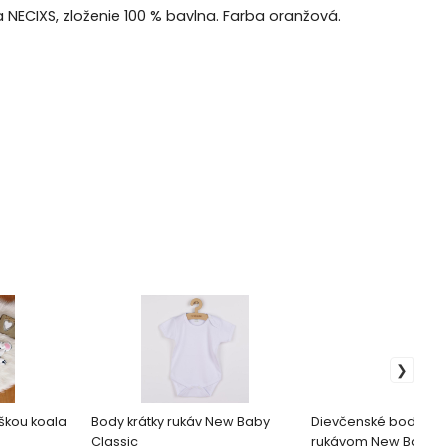
NECIXS, zloženie 100 % bavlna. Farba oranžová.
škou koala
Body krátky rukáv New Baby
Dievčenské body s k
Classic
rukávom New Baby Ma