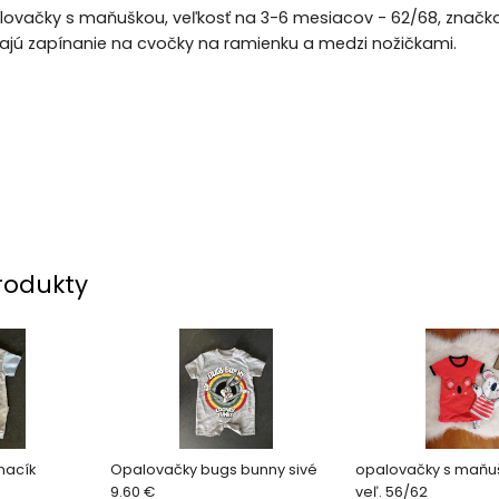
ovačky s maňuškou, veľkosť na 3-6 mesiacov - 62/68, značka 
jú zapínanie na cvočky na ramienku a medzi nožičkami.
rodukty
macík
Opalovačky bugs bunny sivé
opalovačky s maňu
9.60 €
veľ. 56/62