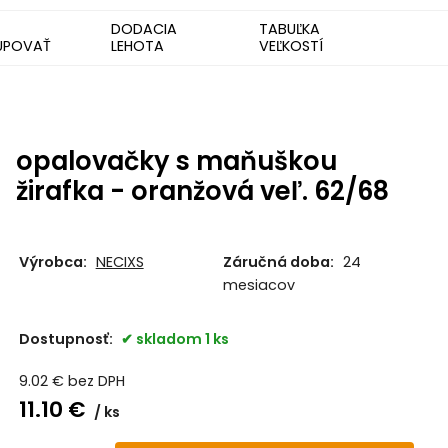
DODACIA
TABUĽKA
UPOVAŤ
LEHOTA
VEĽKOSTÍ
opalovačky s maňuškou
žirafka - oranžová veľ. 62/68
Výrobca:
NECIXS
Záručná doba:
24
mesiacov
Dostupnosť:
skladom 1 ks
9.02
€
bez DPH
11.10
€
ks