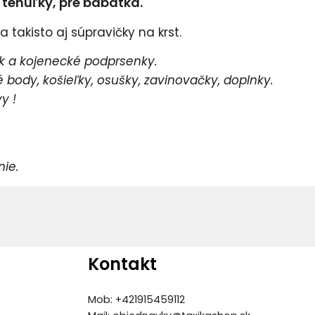
e tehuľky, pre bábätká.
 takisto aj súpravičky na krst.
 a kojenecké podprsenky.
body, košieľky, osušky, zavinovačky, doplnky.
y !
e.
Kontakt
Mob: +421915459112