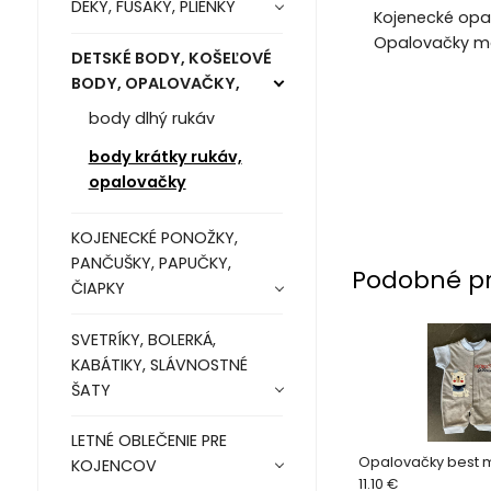
DEKY, FUSAKY, PLIENKY
Kojenecké opal
Opalovačky ma
DETSKÉ BODY, KOŠEĽOVÉ
BODY, OPALOVAČKY,
body dlhý rukáv
body krátky rukáv,
opalovačky
KOJENECKÉ PONOŽKY,
PANČUŠKY, PAPUČKY,
Podobné p
ČIAPKY
SVETRÍKY, BOLERKÁ,
KABÁTIKY, SLÁVNOSTNÉ
ŠATY
LETNÉ OBLEČENIE PRE
Opalovačky best 
KOJENCOV
11.10 €