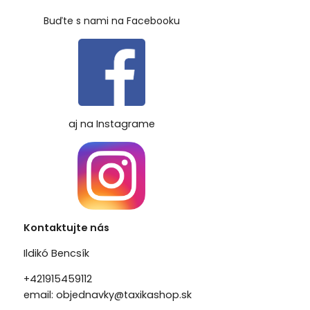
Buďte s nami na Facebooku
aj na Instagrame
Kontaktujte nás
Ildikó Bencsík
+421915459112
email:
objednavky@taxikashop.sk