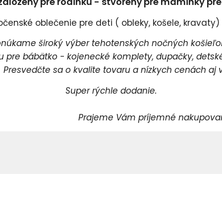
založený pre rodinku - stvorený pre maminky pr
enské oblečenie pre deti ( obleky, košele, kravaty) a
úkame široký výber tehotenských nočných košieľok
pre bábätko - kojenecké komplety, dupačky, detské 
esvedčte sa o kvalite tovaru a nízkych cenách aj v
Super rýchle dodanie.
rajeme Vám príjemné nakupovani