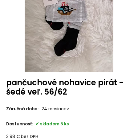
pančuchové nohavice pirát -
šedé veľ. 56/62
Záručná doba:
24 mesiacov
Dostupnosť:
skladom 5 ks
3.98
€
bez DPH