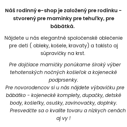
Náš rodinný e-shop je založený pre rodinku -
stvorený pre maminky pre tehuľky, pre
bábätká.
Nájdete u nás elegantné spoločenské oblečenie
pre deti ( obleky, košele, kravaty) a takisto aj
súpravičky na krst.
Pre dojčiace mamičky ponúkame široký výber
tehotenských nočných košieľok a kojenecké
podprsenky.
Pre novorodencov si u nás nájdete výbavičku pre
bábätko - kojenecké komplety, dupačky, detské
body, košieľky, osušky, zavinovačky, doplnky.
Presvedčte sa o kvalite tovaru a nízkych cenách
aj vy !