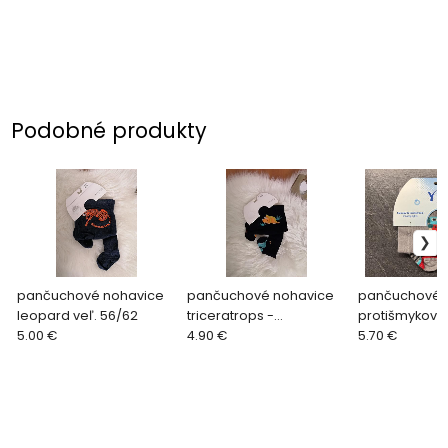
Podobné produkty
pančuchové nohavice
pančuchové nohavice
pančuchové n
leopard veľ. 56/62
triceratrops -
protišmykové 
5.00 €
tmavomodré veľ. 56/62
4.90 €
veľ. 62/68
5.70 €