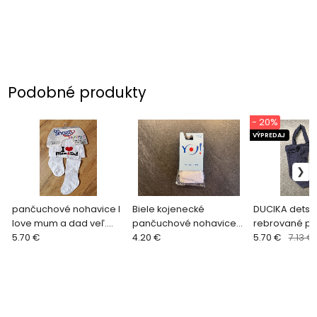
Podobné produkty
- 20%
VÝPREDAJ
pančuchové nohavice I
Biele kojenecké
DUCIKA detské
love mum a dad veľ.
pančuchové nohavice
rebrované pa
52/56
5.70 €
52/56
4.20 €
100% bavlny v
5.70 €
7.13 €
modré