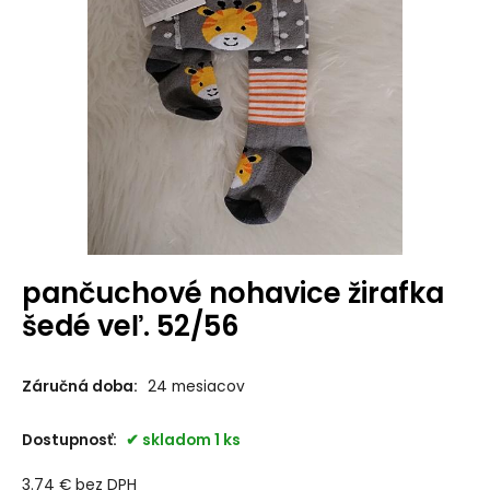
pančuchové nohavice žirafka
šedé veľ. 52/56
Záručná doba:
24 mesiacov
Dostupnosť:
skladom 1 ks
3.74
€
bez DPH