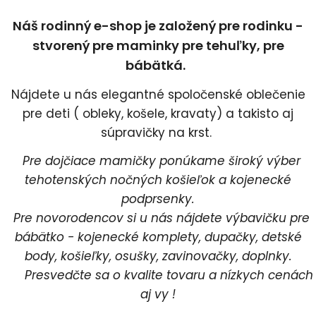
Náš rodinný e-shop je založený pre rodinku -
stvorený pre maminky pre tehuľky, pre
bábätká.
Nájdete u nás elegantné spoločenské oblečenie
pre deti ( obleky, košele, kravaty) a takisto aj
súpravičky na krst.
Pre dojčiace mamičky ponúkame široký výber
tehotenských nočných košieľok a kojenecké
podprsenky.
Pre novorodencov si u nás nájdete výbavičku pre
bábätko - kojenecké komplety, dupačky, detské
body, košieľky, osušky, zavinovačky, doplnky.
Presvedčte sa o kvalite tovaru a nízkych cenách
aj vy !