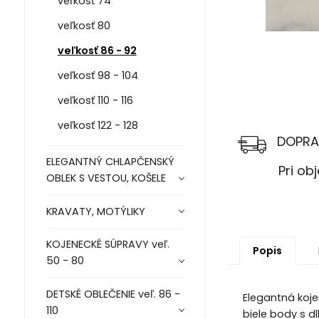
veľkosť 74
veľkosť 80
veľkosť 86 - 92
veľkosť 98 - 104
veľkosť 110 - 116
veľkosť 122 - 128
DOPRA
ELEGANTNÝ CHLAPČENSKÝ
Pri objed
OBLEK S VESTOU, KOŠELE
KRAVATY, MOTÝLIKY
KOJENECKÉ SÚPRAVY veľ.
Popis
50 - 80
DETSKÉ OBLEČENIE veľ. 86 -
Elegantná koje
110
biele body s d