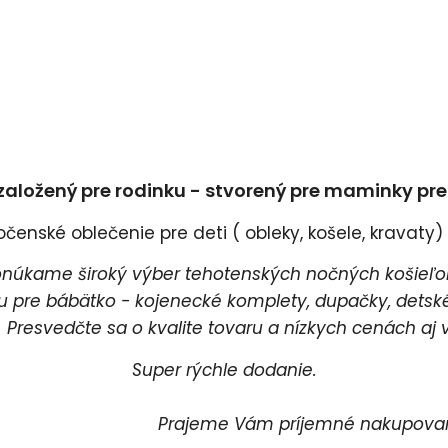
založený pre rodinku - stvorený pre maminky pr
enské oblečenie pre deti ( obleky, košele, kravaty) a
úkame široký výber tehotenských nočných košieľok
pre bábätko - kojenecké komplety, dupačky, detské 
esvedčte sa o kvalite tovaru a nízkych cenách aj v
Super rýchle dodanie.
rajeme Vám príjemné nakupovani