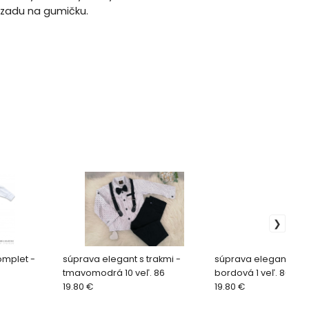
vzadu na gumičku.
omplet -
súprava elegant s trakmi -
súprava elegant s bo
tmavomodrá 10 veľ. 86
bordová 1 veľ. 86
19.80 €
19.80 €