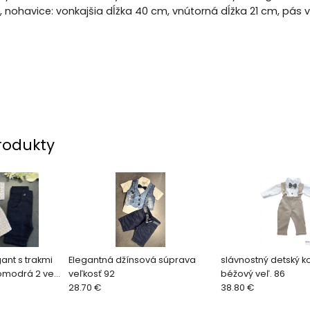
nohavice: vonkajšia dĺžka 40 cm, vnútorná dĺžka 21 cm, pás 
rodukty
ant s trakmi
Elegantná džínsová súprava
slávnostný detský k
omodrá 2 veľ.
veľkosť 92
béžový veľ. 86
28.70 €
38.80 €