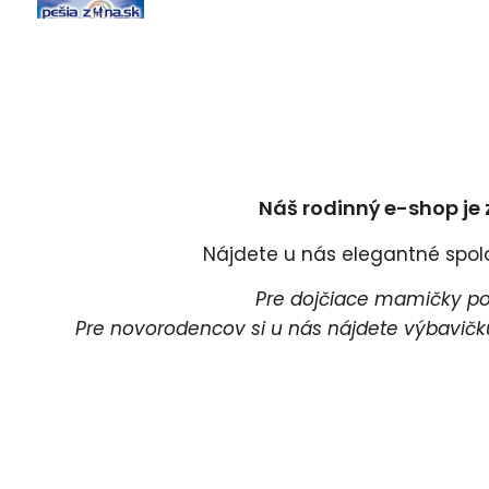
Náš rodinný e-shop je 
Nájdete u nás elegantné spoloč
Pre dojčiace mamičky pon
Pre novorodencov si u nás nájdete výbavičku 
Pr
P