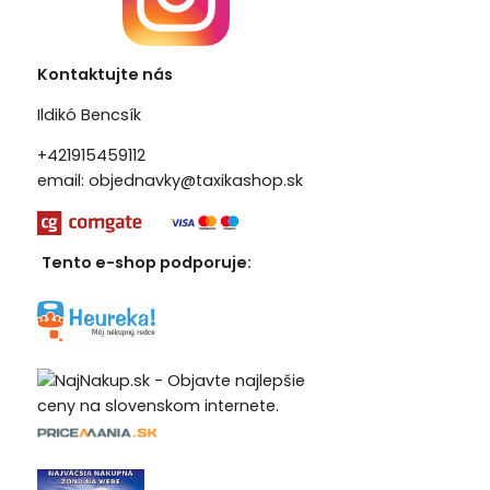
Kontaktujte nás
Ildikó Bencsík
+421915459112
email:
objednavky@taxikashop.sk
Tento e-shop podporuje: