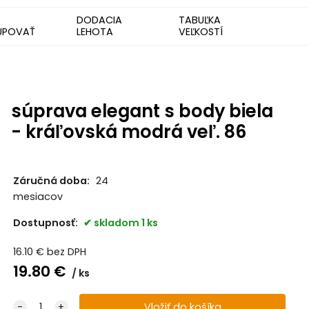
DODACIA
TABUĽKA
UPOVAŤ
LEHOTA
VEĽKOSTÍ
súprava elegant s body biela
- kráľovská modrá veľ. 86
Záručná doba:
24
mesiacov
Dostupnosť:
skladom 1 ks
16.10
€
bez DPH
19.80
€
ks