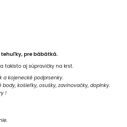
e tehuľky, pre bábätká.
 takisto aj súpravičky na krst.
 a kojenecké podprsenky.
body, košieľky, osušky, zavinovačky, doplnky.
y !
e.