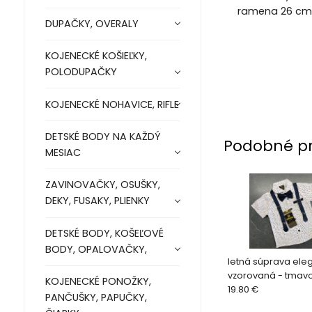
ramena 26 cm, 
DUPAČKY, OVERALY
KOJENECKÉ KOŠIEĽKY,
POLODUPAČKY
KOJENECKÉ NOHAVICE, RIFLE
DETSKÉ BODY NA KAŽDÝ
Podobné p
MESIAC
ZAVINOVAČKY, OSUŠKY,
DEKY, FUSAKY, PLIENKY
DETSKÉ BODY, KOŠEĽOVÉ
BODY, OPALOVAČKY,
letná súprava eleg
vzorovaná - tmav
KOJENECKÉ PONOŽKY,
92
19.80 €
PANČUŠKY, PAPUČKY,