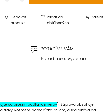
Sledovať
Pridať do
Zdielať
produkt
obľúbených
PORADÍME VÁM
M
Poradíme s výberom
tujte sa prosím podľa rozmerov
). Súprava obsahuje
a traky. Rozmery: body: dĺžka 45 cm, dĺžka rukáva od