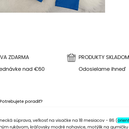
VA ZDARMA
PRODUKTY SKLADO
návke nad €60
Odosielame ihneď
Potrebujete poradiť?
necká súprava, veľkosť na visačke na 18 mesiacov - 86 (
orien
lhým rukávom, kráľovsky modré nohavice, motýlik na gumičku 