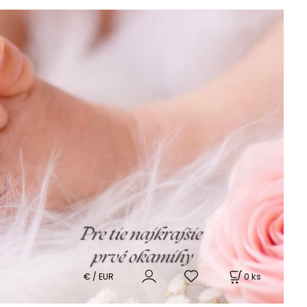
0
ks
€ / EUR