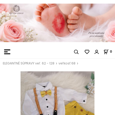
0
ELEGANTNÉ SÚPRAVY veľ. 62 - 128
veľkosť 68