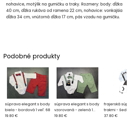
nohavice, motýlik na gumičku a traky. Rozmery: body: dĺžka
40 cm, dĺžka rukáva od ramena 22 cm, nohavice: vonkajšia
dĺžka 34 cm, vnútorná dĺžka 17 cm, pás vzadu na gumičku.
Podobné produkty
súprava elegant s body
súprava elegant s body
frajerská súp
biela - bordová 1 veľ. 68
vzorovaná - zelená 1
trakmi - šedá 
19.80 €
veľ. 68
19.80 €
37.80 €