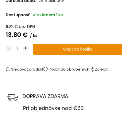
Záručná doba:
24 mesiacov
Dostupnosť:
skladom 1 ks
11.22
€
bez DPH
13.80
€
ks
Sledovať produkt
Pridať do obľúbených
Zdielať
DOPRAVA ZDARMA
Pri objednávke nad €60