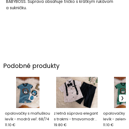
BABYBOSS. Súprava obsahuje tričko s krátkym rukávom
a sukničku.
Podobné produkty
opalovačky s maňuškou
z letná súprava elegant
opalovačky s
levík - modrá veľ. 68/74
s trakmi - tmavomodrá
levík - zelená
11.10 €
3 veľ. na 1 rok
19.80 €
11.10 €