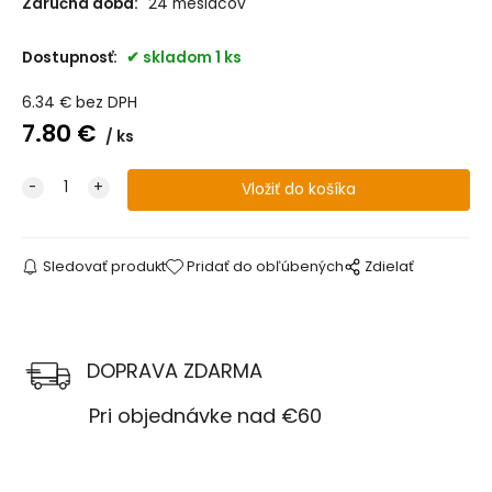
Záručná doba:
24 mesiacov
Dostupnosť:
skladom 1 ks
6.34
€
bez DPH
7.80
€
ks
Sledovať produkt
Pridať do obľúbených
Zdielať
DOPRAVA ZDARMA
Pri objednávke nad €60