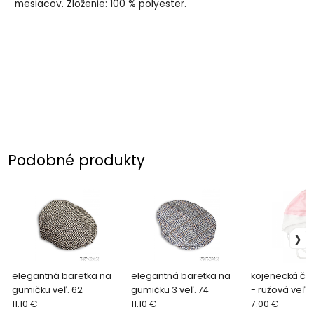
mesiacov. Zloženie: 100 % polyester.
Podobné produkty
elegantná baretka na
elegantná baretka na
kojenecká či
gumičku veľ. 62
gumičku 3 veľ. 74
- ružová veľ. 
11.10 €
11.10 €
7.00 €