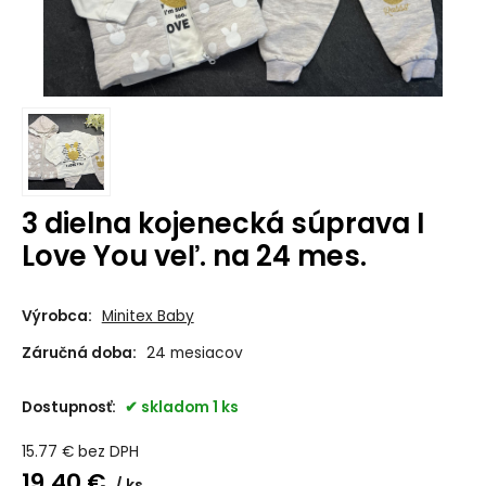
3 dielna kojenecká súprava I
Love You veľ. na 24 mes.
Výrobca:
Minitex Baby
Záručná doba:
24 mesiacov
Dostupnosť:
skladom 1 ks
15.77
€
bez DPH
19.40
€
ks