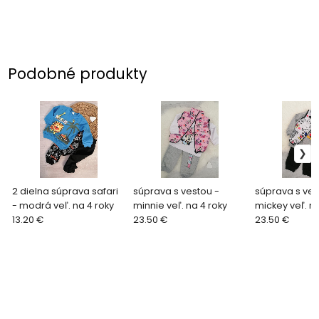
Podobné produkty
2 dielna súprava safari
súprava s vestou -
súprava s ves
- modrá veľ. na 4 roky
minnie veľ. na 4 roky
mickey veľ. na
13.20 €
23.50 €
23.50 €