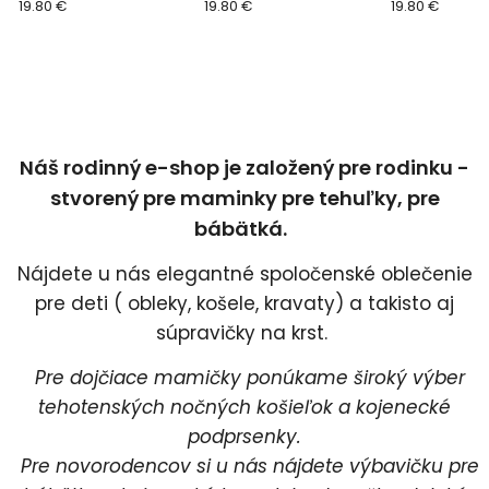
86
19.80 €
68
19.80 €
veľ. 80
19.80 €
Náš rodinný e-shop je založený pre rodinku -
stvorený pre maminky pre tehuľky, pre
bábätká.
Nájdete u nás elegantné spoločenské oblečenie
pre deti ( obleky, košele, kravaty) a takisto aj
súpravičky na krst.
Pre dojčiace mamičky ponúkame široký výber
tehotenských nočných košieľok a kojenecké
podprsenky.
Pre novorodencov si u nás nájdete výbavičku pre