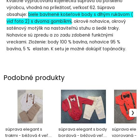
Kvalitne vypracovaná kojenecká súprava od poľského
výrobcu, vhodná na príležitosť, veľkosť 62. Súprava
obsahuje:
biele bavlnené košeľové body s dlhým rukávom (
viď foto 2) s dvoma gombíkmi
, okrové nohavice, okrový
saténový motýlik na nastaviteľnú stuhu a šedé traky.
Nohavice sú zpredu a zo zadu zdobené funkčnými
vreckami. Zloženie: body 100 % bavlna, nohavice 95 %
bavlna, 5 % elastan. K setu je možné dokúpiť topánočky.
Podobné produkty
súprava elegant s
súprava elegant s body
súprava eleg
trakmi - béžová 4 veľ.
bordová - béžová veľ.
vzorovaná - 