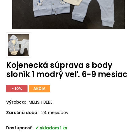
Kojenecká súprava s body
sloník 1 modrý veľ. 6-9 mesiac
- 10%
AKCIA
Výrobca:
MELISH BEBE
Záručná doba:
24 mesiacov
Dostupnosť:
skladom 1 ks