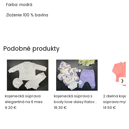
Farba: modrá
Zloženie 100 % bavlna
Podobné produkty
kojenecká súprava
kojenecká súprava s
2 dielna koje
elegantná na 6 mes.
body love daisy fialová
súprava myšk
9.20 €
veľ. na 6-9 mes.
18.30 €
lososová veľ.
14.50 €