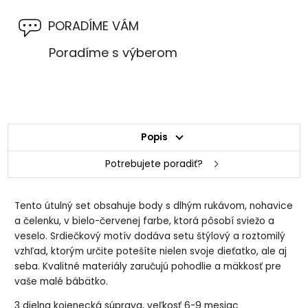
PORADÍME VÁM
Poradíme s výberom
Popis
Potrebujete poradiť?
Tento útulný set obsahuje body s dlhým rukávom, nohavice
a čelenku, v bielo-červenej farbe, ktorá pôsobí sviežo a
veselo. Srdiečkový motív dodáva setu štýlový a roztomilý
vzhľad, ktorým určite potešíte nielen svoje dieťatko, ale aj
seba. Kvalitné materiály zaručujú pohodlie a mäkkosť pre
vaše malé bábätko.
3 dielna kojenecká súprava, veľkosť 6-9 mesiac