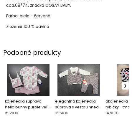
cca.68/74, značka COSAY BABY.
Farba: biela - červená
Zloženie 100 % bavlna
Podobné produkty
kojenecká súprava
elegantná kojenecká
akojenecká s
hello bunny purple veľ.
súprava s vestou hnedá
rybičky - tm
62/68
15.20 €
veľ. na 6-9 mes.
16.50 €
lem veľ. 68
14.90 €