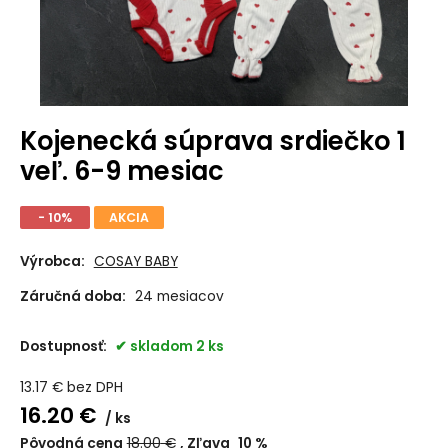
Kojenecká súprava srdiečko 1
veľ. 6-9 mesiac
- 10%
AKCIA
Výrobca:
COSAY BABY
Záručná doba:
24 mesiacov
Dostupnosť:
skladom 2 ks
13.17
€
bez DPH
16.20
€
ks
Pôvodná cena
18.00
€
Zľava
10
%