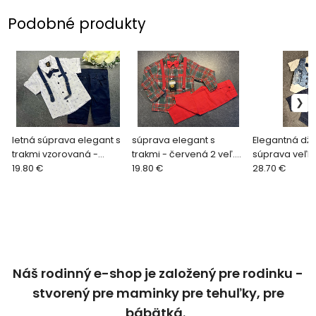
Podobné produkty
letná súprava elegant s
súprava elegant s
Elegantná dž
trakmi vzorovaná -
trakmi - červená 2 veľ.
súprava veľko
tmavomodrá 5 veľ. 98
19.80 €
104
19.80 €
28.70 €
Náš rodinný e-shop je založený pre rodinku -
stvorený pre maminky pre tehuľky, pre
bábätká.