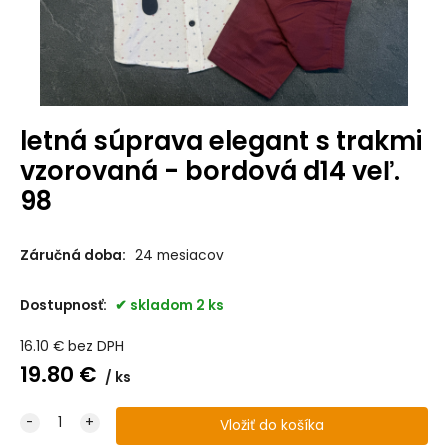
letná súprava elegant s trakmi
vzorovaná - bordová d14 veľ.
98
Záručná doba:
24 mesiacov
Dostupnosť:
skladom 2 ks
16.10
€
bez DPH
19.80
€
ks