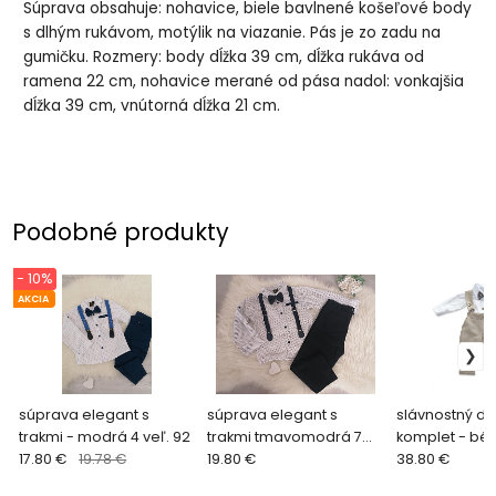
Súprava obsahuje: nohavice, biele bavlnené košeľové body
s dlhým rukávom, motýlik na viazanie. Pás je zo zadu na
gumičku. Rozmery: body dĺžka 39 cm, dĺžka rukáva od
ramena 22 cm, nohavice merané od pása nadol: vonkajšia
dĺžka 39 cm, vnútorná dĺžka 21 cm.
Podobné produkty
- 10%
AKCIA
súprava elegant s
súprava elegant s
slávnostný de
trakmi - modrá 4 veľ. 92
trakmi tmavomodrá 7
komplet - béž
17.80 €
19.78 €
veľ. na 1 rok
19.80 €
86
38.80 €