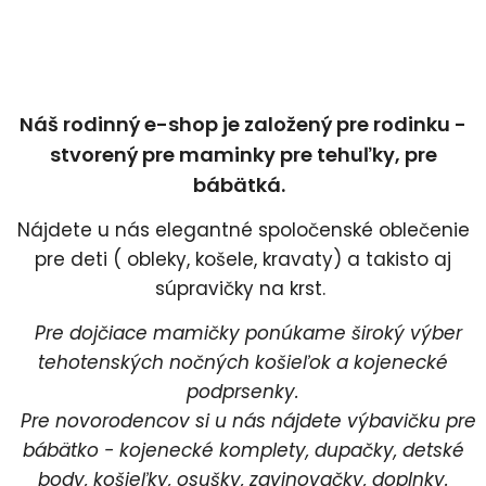
Náš rodinný e-shop je založený pre rodinku -
stvorený pre maminky pre tehuľky, pre
bábätká.
Nájdete u nás elegantné spoločenské oblečenie
pre deti ( obleky, košele, kravaty) a takisto aj
súpravičky na krst.
Pre dojčiace mamičky ponúkame široký výber
tehotenských nočných košieľok a kojenecké
podprsenky.
Pre novorodencov si u nás nájdete výbavičku pre
bábätko - kojenecké komplety, dupačky, detské
body, košieľky, osušky, zavinovačky, doplnky.