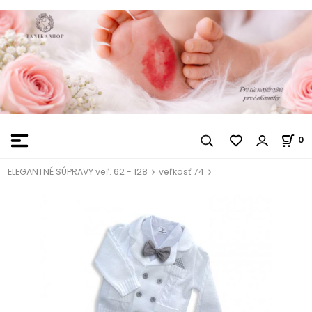
0
ELEGANTNÉ SÚPRAVY veľ. 62 - 128
veľkosť 74