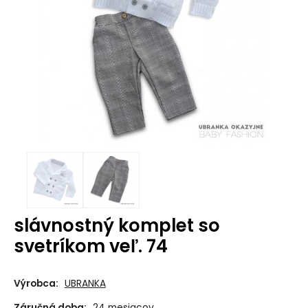
slávnostný komplet so
svetríkom veľ. 74
Výrobca:
UBRANKA
Záručná doba:
24 mesiacov