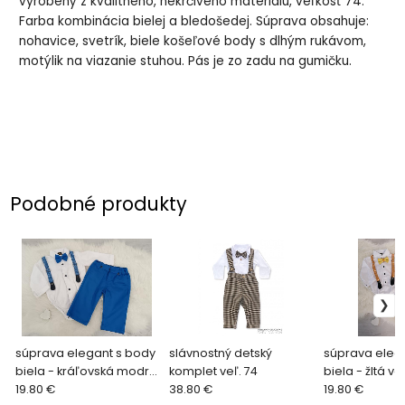
vyrobený z kvalitného, nekrčivého materiálu, veľkosť 74.
Farba kombinácia bielej a bledošedej. Súprava obsahuje:
nohavice, svetrík, biele košeľové body s dlhým rukávom,
motýlik na viazanie stuhou. Pás je zo zadu na gumičku.
Podobné produkty
súprava elegant s body
slávnostný detský
súprava eleg
biela - kráľovská modrá
komplet veľ. 74
biela - žltá ve
veľ. 74
19.80 €
38.80 €
19.80 €