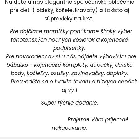
Nájdete u nás elegantné spoločenské oblečenie
pre deti ( obleky, košele, kravaty) a takisto aj
súpravičky na krst.
Pre dojčiace mamičky ponúkame široký výber
tehotenských nočných košieľok a kojenecké
podprsenky.
Pre novorodencov si u nás nájdete výbavičku pre
bábätko - kojenecké komplety, dupačky, detské
body, košieľky, osušky, zavinovačky, doplnky.
Presvedčte sa o kvalite tovaru a nízkych cenách
aj vy !
Super rýchle dodanie.
Prajeme Vám príjemné
nakupovanie.