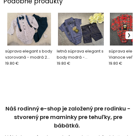
Podobné produkty
súprava elegant s body
letná súprava elegant s
súprava eleg
vzorovaná - modrá 2
body modrá -
Vianoce veľ. 
veľ. 74
19.80 €
tmavomodrá veľ. na 9-
19.80 €
19.80 €
12 mes.
Náš rodinný e-shop je založený pre rodinku -
stvorený pre maminky pre tehuľky, pre
bábätká.