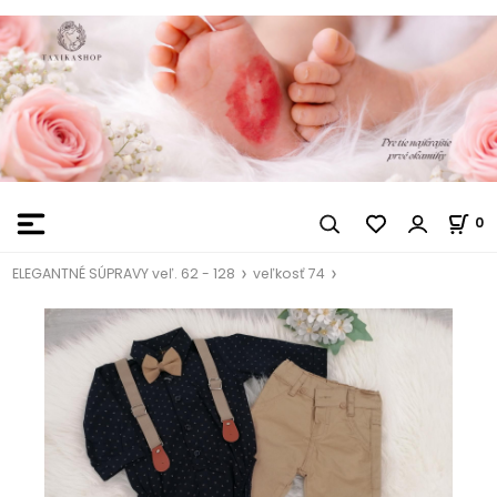
0
ELEGANTNÉ SÚPRAVY veľ. 62 - 128
veľkosť 74