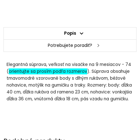
Popis
Potrebujete poradiť?
Elegantná súprava, veľkosť na visačke na 9 mesiacov - 74
(
orientujte sa prosím podľa rozmerov
). Súprava obsahuje
tmavomodré vzorované body s dlhým rukávom, béžové
nohavice, motýlik na gumičku a traky. Rozmery: body: dĺžka
40 cm, dĺžka rukáva od ramena 23 cm, nohavice: vonkajšia
dĺžka 36 cm, vnútorná dĺžka 18 cm, pás vzadu na gumičku.