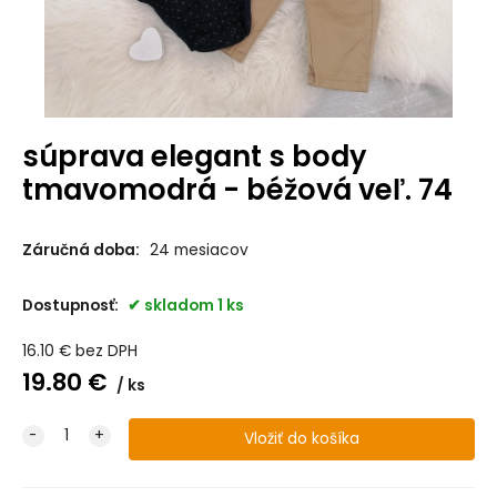
súprava elegant s body
tmavomodrá - béžová veľ. 74
Záručná doba:
24 mesiacov
Dostupnosť:
skladom 1 ks
16.10
€
bez DPH
19.80
€
ks