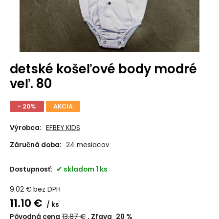
detské košeľové body modré
veľ. 80
- 20%
AKCIA
Výrobca:
EFBEY KIDS
Záručná doba:
24 mesiacov
Dostupnosť:
skladom 1 ks
9.02
€
bez DPH
11.10
€
ks
Pôvodná cena
13.87
€
Zľava
20
%