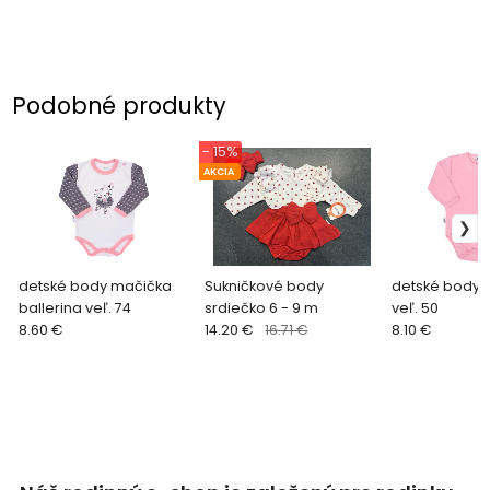
Podobné produkty
- 15%
AKCIA
detské body mačička
Sukničkové body
detské body -
ballerina veľ. 74
srdiečko 6 - 9 m
veľ. 50
8.60 €
14.20 €
16.71 €
8.10 €