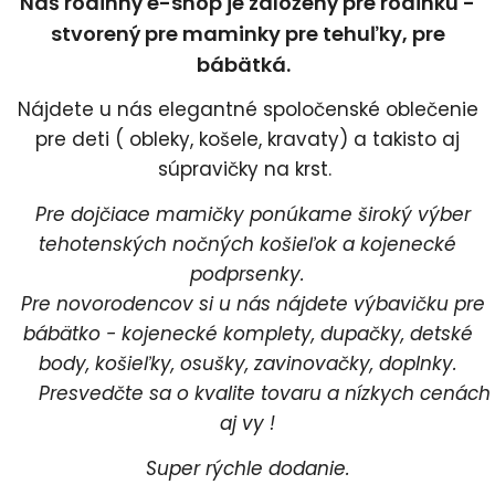
Náš rodinný e-shop je založený pre rodinku -
stvorený pre maminky pre tehuľky, pre
bábätká.
Nájdete u nás elegantné spoločenské oblečenie
pre deti ( obleky, košele, kravaty) a takisto aj
súpravičky na krst.
Pre dojčiace mamičky ponúkame široký výber
tehotenských nočných košieľok a kojenecké
podprsenky.
Pre novorodencov si u nás nájdete výbavičku pre
bábätko - kojenecké komplety, dupačky, detské
body, košieľky, osušky, zavinovačky, doplnky.
Presvedčte sa o kvalite tovaru a nízkych cenách
aj vy !
Super rýchle dodanie.