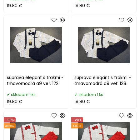
19.80 €
19.80 €
súprava elegant s trakmi -
súprava elegant s trakmi -
tmavomodrá a9 veľ. 122
tmavomodrá a9 veľ. 128
skladom 1 ks
skladom 1 ks
19.80 €
19.80 €
- 20%
- 20%
AKCIA
AKCIA