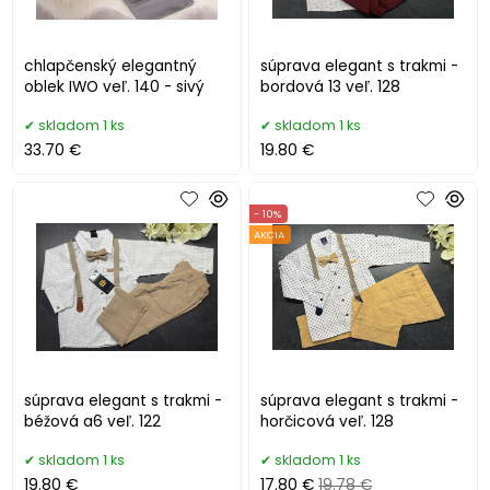
chlapčenský elegantný
súprava elegant s trakmi -
oblek IWO veľ. 140 - sivý
bordová 13 veľ. 128
skladom 1 ks
skladom 1 ks
33.70 €
19.80 €
- 10%
AKCIA
súprava elegant s trakmi -
súprava elegant s trakmi -
béžová a6 veľ. 122
horčicová veľ. 128
skladom 1 ks
skladom 1 ks
19.80 €
17.80 €
19.78 €