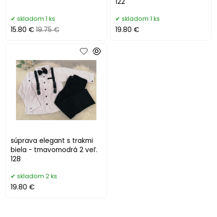
122
skladom 1 ks
skladom 1 ks
15.80 €
19.75 €
19.80 €
súprava elegant s trakmi
biela - tmavomodrá 2 veľ.
128
skladom 2 ks
19.80 €